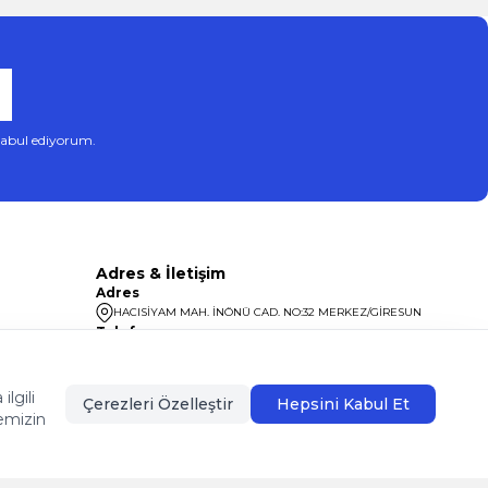
abul ediyorum.
Adres & İletişim
Adres
HACISİYAM MAH. İNÖNÜ CAD. NO:32 MERKEZ/GİRESUN
Telefon
08504400099
lgili
Çerezleri Özelleştir
Hepsini Kabul Et
emizin