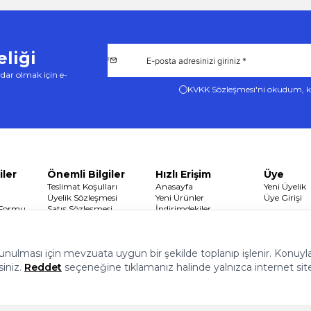
liği
dar olmak için e-
KVKK Sözleşmesi'ni
okudum, k
iler
Önemli Bilgiler
Hızlı Erişim
Üye
Teslimat Koşulları
Anasayfa
Yeni Üyelik
Üyelik Sözleşmesi
Yeni Ürünler
Üye Girişi
 Formu
Satış Sözleşmesi
İndirimdekiler
Garanti ve İade Koşulları
Sepetim
Gizlilik ve Güvenlik
 sunulması için mevzuata uygun bir şekilde toplanıp işlenir. Konuyla i
siniz.
Reddet
seçeneğine tıklamanız halinde yalnızca internet sit