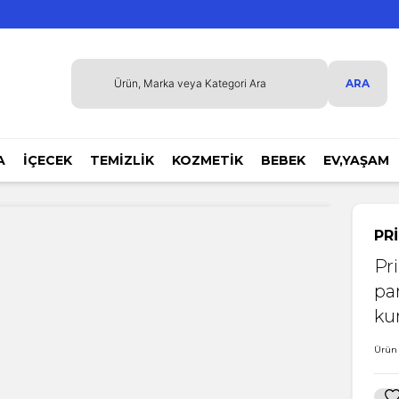
ARA
A
İÇECEK
TEMİZLİK
KOZMETİK
BEBEK
EV,YAŞAM
PRİ
Pr
par
ku
Ürün