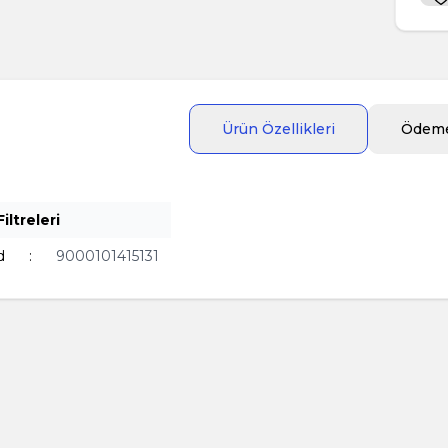
Ürün Özellikleri
Ödeme
iltreleri
d
:
9000101415131