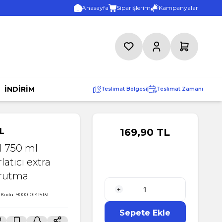
Anasayfa
Siparişlerim
Kampanyalar
Favorilerim
Hesabım
Sepetim
İNDİRİM
Teslimat Bölgesi
|
Teslimat Zamanı
L
169,90
TL
il 750 ml
latıcı extra
rutma
 Kodu:
9000101415131
1 Adet
Sepete Ekle