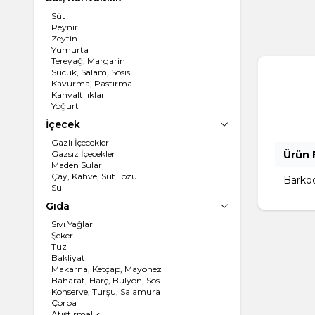
Süt
Peynir
Zeytin
Yumurta
Tereyağ, Margarin
Sucuk, Salam, Sosis
Kavurma, Pastırma
Kahvaltılıklar
Yoğurt
İçecek
Gazlı İçecekler
Gazsız İçecekler
Ürün F
Maden Suları
Çay, Kahve, Süt Tozu
Barko
Su
Gıda
Sıvı Yağlar
Şeker
Tuz
Bakliyat
Makarna, Ketçap, Mayonez
Baharat, Harç, Bulyon, Sos
Konserve, Turşu, Salamura
Çorba
Atıştırmalık