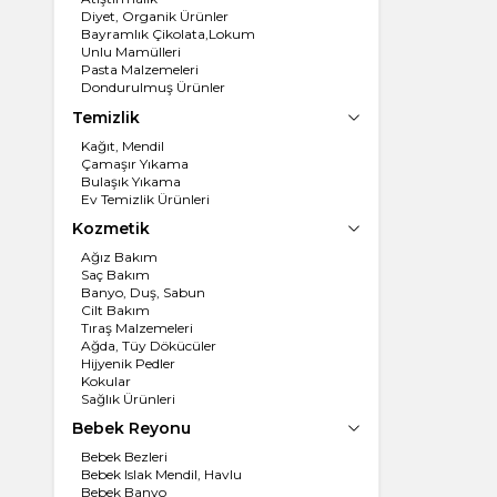
Diyet, Organik Ürünler
Bayramlık Çikolata,Lokum
Unlu Mamülleri
Pasta Malzemeleri
Dondurulmuş Ürünler
Un, İrmik
Temizlik
Dondurma
Kağıt, Mendil
Çamaşır Yıkama
Bulaşık Yıkama
Ev Temizlik Ürünleri
Kozmetik
Ağız Bakım
Saç Bakım
Banyo, Duş, Sabun
Cilt Bakım
Tıraş Malzemeleri
Ağda, Tüy Dökücüler
Hijyenik Pedler
Kokular
Sağlık Ürünleri
Bebek Reyonu
Bebek Bezleri
Bebek Islak Mendil, Havlu
Bebek Banyo