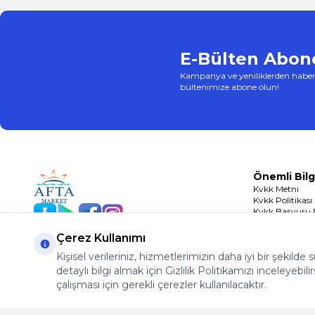
E-Bülten Abone
Kampanya ve yeniliklerden haber
bültenimize abone olun!
Önemli Bilg
Kvkk Metni
Kvkk Politikası
Kvkk Başvuru
App Store
Play Store
Facebook
Instagram
Çerez Politikası
Çerez Kullanımı
Kişisel verileriniz, hizmetlerimizin daha iyi bir şekilde
detaylı bilgi almak için Gizlilik Politikamızı inceleyebilir
çalışması için gerekli çerezler kullanılacaktır.