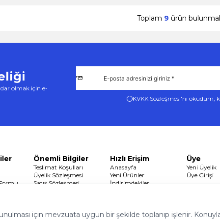
Toplam
9
ürün bulunmak
liği
dar olmak için e-
KVKK Sözleşmesi'ni
okudum, k
iler
Önemli Bilgiler
Hızlı Erişim
Üye
Teslimat Koşulları
Anasayfa
Yeni Üyelik
Üyelik Sözleşmesi
Yeni Ürünler
Üye Girişi
 Formu
Satış Sözleşmesi
İndirimdekiler
Garanti ve İade Koşulları
Sepetim
Gizlilik ve Güvenlik
 sunulması için mevzuata uygun bir şekilde toplanıp işlenir. Konuyla i