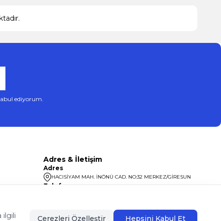
tadır.
abul ediyorum.
Adres & İletişim
Adres
HACISİYAM MAH. İNÖNÜ CAD. NO:32 MERKEZ/GİRESUN
Telefon
08504400099
lgili
Çerezleri Özelleştir
Hepsini Kabul Et