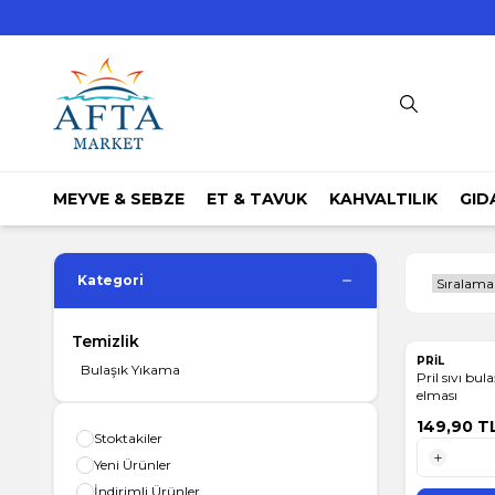
MEYVE & SEBZE
ET & TAVUK
KAHVALTILIK
GID
Kategori
Temizlik
PRİL
Bulaşık Yıkama
Pril sıvı bu
elması
149,90
T
Stoktakiler
Yeni Ürünler
1 Adet
İndirimli Ürünler