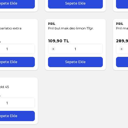
epete Ekle
Sepete Ekle
PRİL
PRİL
arlatıcı extra
Pril bul.mak.deo limon 17gr.
Pril ma
L
109,90
TL
289,
1 Adet
1 Adet
epete Ekle
Sepete Ekle
old 45
L
epete Ekle