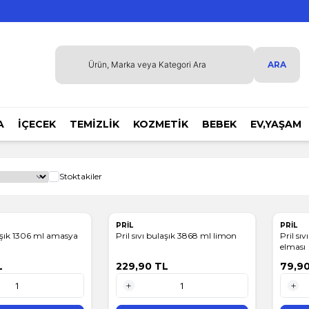
ARA
A
İÇECEK
TEMİZLİK
KOZMETİK
BEBEK
EV,YAŞAM
Stoktakiler
PRİL
PRİL
laşık 1306 ml amasya
Pril sıvı bulaşık 3868 ml limon
Pril sı
elması
L
229,90
TL
79,9
1 Adet
1 Adet