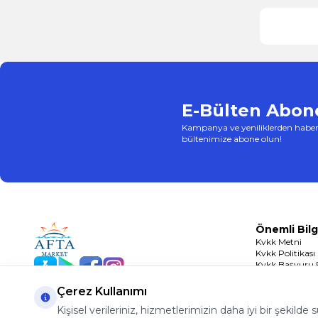
E-Bülten Abone
Kampanya ve yeniliklerden haber
bültenimize abone olun!
Önemli Bilg
Kvkk Metni
Kvkk Politikası
Kvkk Başvuru
App Store
Play Store
Facebook
Instagram
Çerez Politikası
Çerez Kullanımı
Kişisel verileriniz, hizmetlerimizin daha iyi bir şekilde