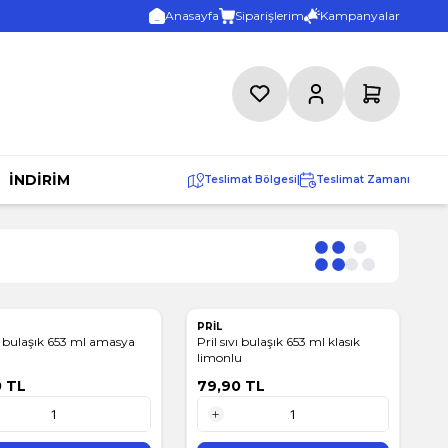
Anasayfa
Siparişlerim
Kampanyalar
Favorilerim
Hesabım
Sepetim
İNDİRİM
Teslimat Bölgesi
|
Teslimat Zamanı
PRİL
vı bulaşık 653 ml amasya
Pril sıvı bulaşık 653 ml klasık
limonlu
0
TL
79,90
TL
1 Adet