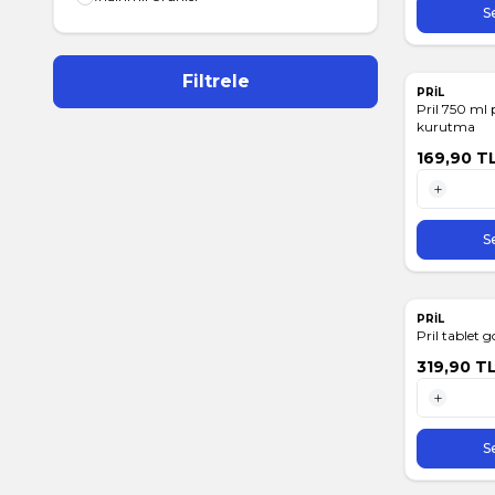
S
Filtrele
PRİL
Pril 750 ml p
kurutma
169,90
T
1 Adet
S
PRİL
Pril tablet g
319,90
T
1 Adet
S