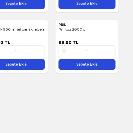
Sepete Ekle
Sepete Ekle
PRİL
k 900 ml jel parlak hıjyen
Pril tuz 2000 gr
90
TL
99,90
TL
1 Adet
Sepete Ekle
Sepete Ekle