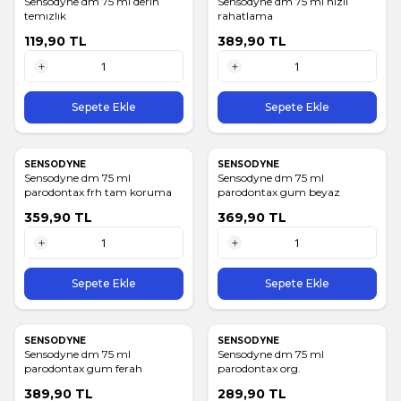
Sensodyne dm 75 ml derın
Sensodyne dm 75 ml hızlı
temızlık
rahatlama
119,90
TL
389,90
TL
1 Adet
1 Adet
Sepete Ekle
Sepete Ekle
SENSODYNE
SENSODYNE
Sensodyne dm 75 ml
Sensodyne dm 75 ml
parodontax frh tam koruma
parodontax gum beyaz
359,90
TL
369,90
TL
1 Adet
1 Adet
Sepete Ekle
Sepete Ekle
SENSODYNE
SENSODYNE
Sensodyne dm 75 ml
Sensodyne dm 75 ml
parodontax gum ferah
parodontax org.
389,90
TL
289,90
TL