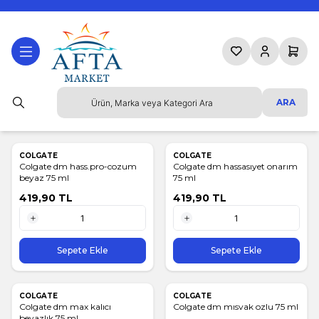
Favorilerim
Hesabım
Sepetim
ARA
COLGATE
COLGATE
Colgate dm hass.pro-cozum
Colgate dm hassasıyet onarım
beyaz 75 ml
75 ml
419,90
TL
419,90
TL
1 Adet
1 Adet
Sepete Ekle
Sepete Ekle
COLGATE
COLGATE
Colgate dm max kalıcı
Colgate dm mısvak ozlu 75 ml
beyazlık 75 ml