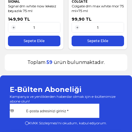
SIGNAL
COLGATE
Sıgnal dm whıte now lekesiz
Colgate dm max whıte mor 75
beyazlık 75 ml
ml+75 ml
149,90
TL
99,90
TL
1 Adet
1 Adet
Sepete Ekle
Sepete Ekle
Toplam
59
ürün bulunmaktadır.
E-Bülten Aboneliği
Kampanya ve yeniliklerden haberdar olmak için e-bültenimize
abone olun!
KVKK Sözleşmesi'ni
okudum, kabul ediyorum.