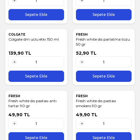
1 Adet
1 Adet
Sepete Ekle
Sepete Ekle
COLGATE
FRESH
Colgate dm uclu etkı 150 ml
Fresh whıte dıs parlatma tozu
50 gr
139,90
TL
52,90
TL
1 Adet
1 Adet
Sepete Ekle
Sepete Ekle
FRESH
FRESH
Fresh whıte dıs pastası antı
Fresh whıte dıs pastası
tartar 90 gr
smokers 90 gr
49,90
TL
49,90
TL
1 Adet
1 Adet
Sepete Ekle
Sepete Ekle