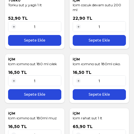
TORKU
İÇİM
Torku sut y.yaglı 1 lt
Icım cocuk devam sutu 200
ml
52,90
TL
22,90
TL
1 Adet
1 Adet
Sepete Ekle
Sepete Ekle
İÇİM
İÇİM
Icım ıcımıno sut 180 ml cılek
Icım ıcımıno sut 180ml cıko.
16,50
TL
16,50
TL
1 Adet
1 Adet
Sepete Ekle
Sepete Ekle
İÇİM
İÇİM
Icım ıcımıno sut 180ml muz
Icım rahat sut 1 lt
16,50
TL
65,90
TL