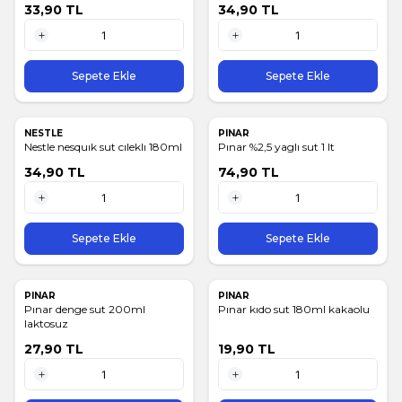
33,90
TL
34,90
TL
1 Adet
1 Adet
Sepete Ekle
Sepete Ekle
NESTLE
PINAR
Nestle nesquık sut cıleklı 180ml
Pınar %2,5 yaglı sut 1 lt
34,90
TL
74,90
TL
1 Adet
1 Adet
Sepete Ekle
Sepete Ekle
PINAR
PINAR
Pınar denge sut 200ml
Pınar kıdo sut 180ml kakaolu
laktosuz
27,90
TL
19,90
TL
1 Adet
1 Adet