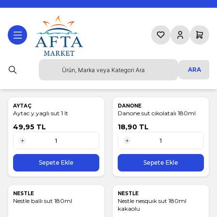
Favorilerim
Hesabım
Sepetim
ARA
AYTAÇ
DANONE
Aytac y.yaglı sut 1 lt
Danone sut cıkolatalı 180ml
49,95
TL
18,90
TL
1 Adet
1 Adet
Sepete Ekle
Sepete Ekle
NESTLE
NESTLE
Nestle ballı sut 180ml
Nestle nesquık sut 180ml
kakaolu