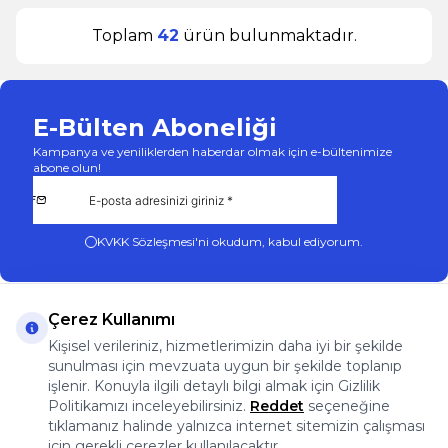
Toplam
42
ürün bulunmaktadır.
E-Bülten Aboneliği
Kampanya ve yeniliklerden haberdar olmak için e-bültenimize
abone olun!
KVKK Sözleşmesi'ni
okudum, kabul ediyorum.
Çerez Kullanımı
Kişisel verileriniz, hizmetlerimizin daha iyi bir şekilde
sunulması için mevzuata uygun bir şekilde toplanıp
App Store
Play Store
Facebook
Instagram
işlenir. Konuyla ilgili detaylı bilgi almak için Gizlilik
Önemli Bilgiler
Politikamızı inceleyebilirsiniz.
Reddet
seçeneğine
Önemli Bilgiler
tıklamanız halinde yalnızca internet sitemizin çalışması
Hızlı Erişim
için gerekli çerezler kullanılacaktır.