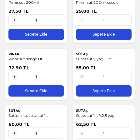
Pınar sut 200ml
Pınar sut 200ml cocuk
27,50
TL
29,00
TL
1 Adet
1 Adet
Sepete Ekle
Sepete Ekle
PINAR
SÜTAŞ
Pınar sut denge 1 lt
Sutas sut y.yaglı 1 lt
72,90
TL
55,00
TL
1 Adet
1 Adet
Sepete Ekle
Sepete Ekle
SÜTAŞ
SÜTAŞ
Sutas laktozsuz sut 1lt
Sutas sut 1 lt %2,5 yaglı
60,00
TL
62,50
TL