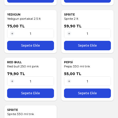
YEDIGUN
SPRITE
Yedıgun portakal 2.5 lt
Sprıte 2 lt
75,00
TL
59,90
TL
1 Adet
1 Adet
Sepete Ekle
Sepete Ekle
RED BULL
PEPSİ
Red bull 250 ml pınk
Pepsı 330 ml tnk
79,90
TL
55,00
TL
1 Adet
1 Adet
Sepete Ekle
Sepete Ekle
SPRITE
Sprıte 330 ml tnk