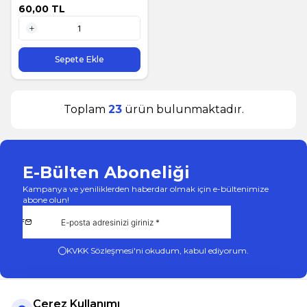
60,00
TL
1 Adet
Sepete Ekle
Toplam
23
ürün bulunmaktadır.
E-Bülten Aboneliği
Kampanya ve yeniliklerden haberdar olmak için e-bültenimize
abone olun!
KVKK Sözleşmesi'ni
okudum, kabul ediyorum.
Çerez Kullanımı