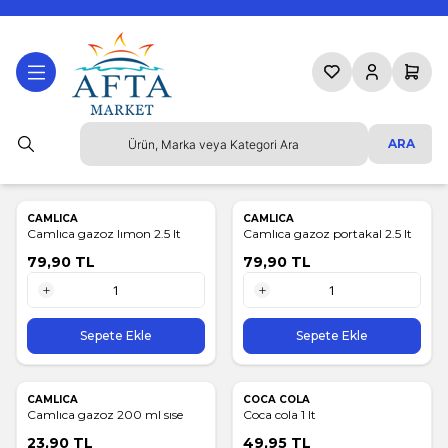
Favorilerim
Hesabım
Sepetim
ARA
CAMLICA
CAMLICA
Camlıca gazoz lımon 2.5 lt
Camlıca gazoz portakal 2.5 lt
79,90
TL
79,90
TL
1 Adet
1 Adet
Sepete Ekle
Sepete Ekle
CAMLICA
COCA COLA
Camlıca gazoz 200 ml sıse
Coca cola 1 lt
23,90
TL
49,95
TL