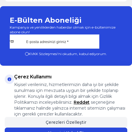
E-Bülten Aboneliği
Kampanya ve yeniliklerden haberdar olmak için e-bültenimize
abone olun!
KVKK Sözleşmesi'ni
okudum, kabul ediyorum.
Çerez Kullanımı
Kişisel verileriniz, hizmetlerimizin daha iyi bir şekilde
sunulması için mevzuata uygun bir şekilde toplanıp
App Store
Play Store
Facebook
Instagram
işlenir. Konuyla ilgili detaylı bilgi almak için Gizlilik
Önemli Bilgiler
Politikamızı inceleyebilirsiniz.
Reddet
seçeneğine
Önemli Bilgiler
tıklamanız halinde yalnızca internet sitemizin çalışması
Hızlı Erişim
için gerekli çerezler kullanılacaktır.
Üye
Çerezleri Özelleştir
Adres & İletişim