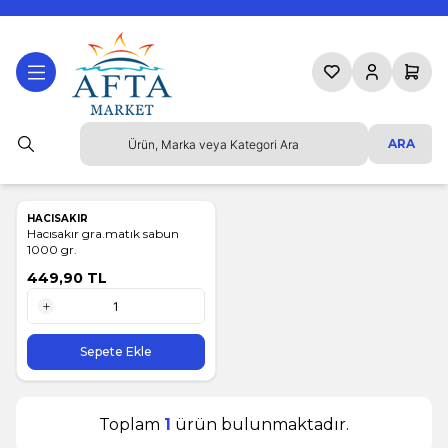
Favorilerim
Hesabım
Sepetim
ARA
HACISAKIR
Hacısakır gra.matık sabun
1000 gr.
449,90
TL
1 Adet
Sepete Ekle
Toplam
1
ürün bulunmaktadır.