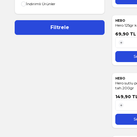
İndirimli Ürünler
HERO
Hero 125gr k
Filtrele
69,90
TL
1 Adet
S
HERO
Hero sutlu 
tah.200gr
149,90
T
1 Adet
S