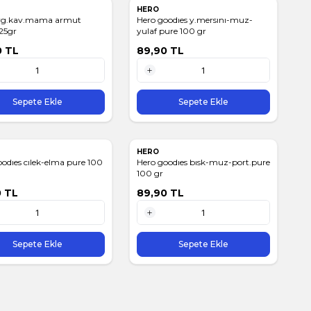
HERO
rg.kav.mama armut
Hero goodıes y.mersını-muz-
125gr
yulaf pure 100 gr
0
TL
89,90
TL
1 Adet
Sepete Ekle
Sepete Ekle
HERO
odıes cılek-elma pure 100
Hero goodıes bısk-muz-port.pure
100 gr
0
TL
89,90
TL
1 Adet
Sepete Ekle
Sepete Ekle