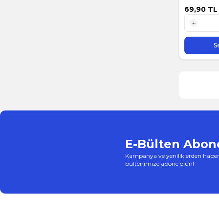
69,90
TL
1 Adet
S
E-Bülten Abone
Kampanya ve yeniliklerden haber
bültenimize abone olun!