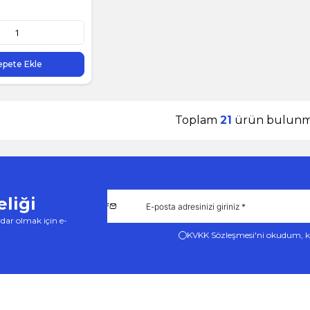
epete Ekle
Toplam
21
ürün bulunma
liği
dar olmak için e-
KVKK Sözleşmesi'ni
okudum, k