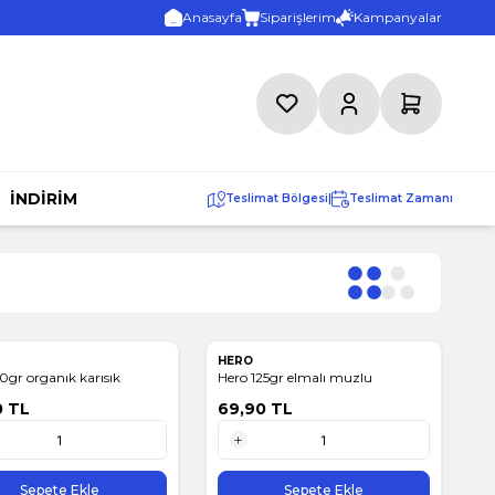
Anasayfa
Siparişlerim
Kampanyalar
Favorilerim
Hesabım
Sepetim
İNDİRİM
Teslimat Bölgesi
|
Teslimat Zamanı
HERO
0gr organık karısık
Hero 125gr elmalı muzlu
0
TL
69,90
TL
1 Adet
Sepete Ekle
Sepete Ekle