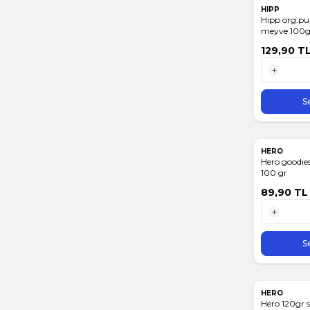
HIPP
Hıpp org.pur
meyve 100g
129,90
T
1 Adet
S
HERO
Hero goodıe
100 gr
89,90
TL
1 Adet
S
HERO
Hero 120gr 