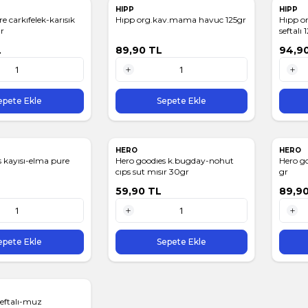
HIPP
HIPP
e carkıfelek-karısık
Hıpp org.kav.mama havuc 125gr
Hıpp o
r
seftalı 
L
89,90
TL
94,9
1 Adet
1 Adet
epete Ekle
Sepete Ekle
HERO
HERO
s kayısı-elma pure
Hero goodıes k.bugday-nohut
Hero go
cıps sut mısır 30gr
gr
59,90
TL
89,9
1 Adet
1 Adet
epete Ekle
Sepete Ekle
seftalı-muz