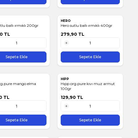
HERO
tlu ballı ırmıklı 200gr
Hero sutlu ballı ırmıklı 400gr
90
TL
279,90
TL
1 Adet
Sepete Ekle
Sepete Ekle
HIPP
rg.pure mango elma
Hıpp org.pure kıvı muz armut
100gr
0
TL
129,90
TL
1 Adet
Sepete Ekle
Sepete Ekle