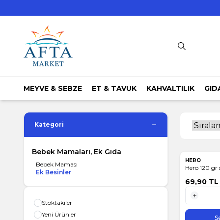
MEYVE & SEBZE
ET & TAVUK
KAHVALTILIK
GID
Kategori
Bebek Mamaları, Ek Gıda
HERO
Bebek Maması
Hero 120 gr 
Ek Besinler
69,90
TL
Stoktakiler
1 Adet
Yeni Ürünler
S