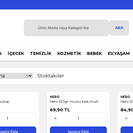
ARA
A
İÇECEK
TEMİZLİK
KOZMETİK
BEBEK
EV,YAŞAM
Stoktakiler
HERO
HERO
sutlac
Hero 120gr muzlu bısk.muh.
Hero 12
69,90
TL
84,9
1 Adet
1 Adet
epete Ekle
Sepete Ekle