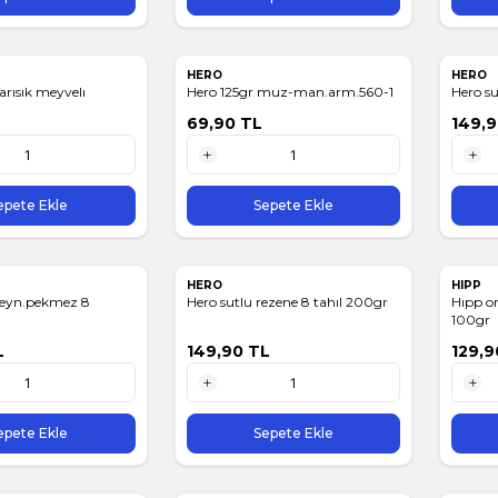
HERO
HERO
arısık meyvelı
Hero 125gr muz-man.arm.560-1
Hero su
69,90
TL
149,
1 Adet
1 Adet
epete Ekle
Sepete Ekle
HERO
HIPP
peyn.pekmez 8
Hero sutlu rezene 8 tahıl 200gr
Hıpp o
100gr
L
149,90
TL
129,9
1 Adet
1 Adet
epete Ekle
Sepete Ekle