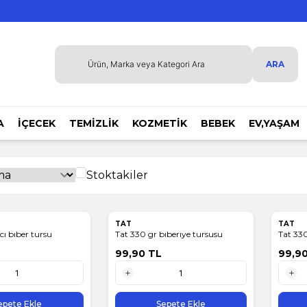
ARA
A
İÇECEK
TEMİZLİK
KOZMETİK
BEBEK
EV,YAŞAM
Stoktakiler
TAT
TAT
t 330 gr acı bıber tursu
Tat 330 gr bıberıye tursusu
Tat 330
99,90
TL
99,9
1 Adet
1 Adet
epete Ekle
Sepete Ekle