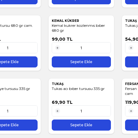
KEMAL KÜKRER
TUKAŞ
k tursu 680 gr cam.
Kemal kukrer kozlenmıs bıber
Tukas j
680 gr
L
99,00
TL
54,9
1 Adet
1 Adet
epete Ekle
Sepete Ekle
TUKAŞ
FERSA
ye tursusu 335 gr
Tukas acı bıber tursusu 335 gr
Fersan 
cam
69,90
TL
119,9
1 Adet
1 Adet
epete Ekle
Sepete Ekle