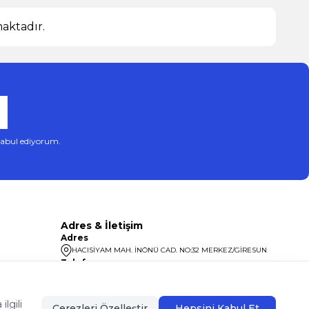
ktadır.
abul ediyorum.
Adres & İletişim
Adres
HACISİYAM MAH. İNÖNÜ CAD. NO:32 MERKEZ/GİRESUN
Telefon
08504400099
lgili
Çerezleri Özelleştir
Hepsini Kabul Et