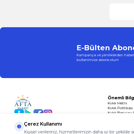
E-Bülten Abone
Kampanya ve yeniliklerden haber
bültenimize abone olun!
Önemli Bilg
Kvkk Metni
Kvkk Politikası
Kvkk Başvuru
App Store
Play Store
Facebook
Instagram
Çerez Politikası
Çerez Kullanımı
Kişisel verileriniz, hizmetlerimizin daha iyi bir şekilde