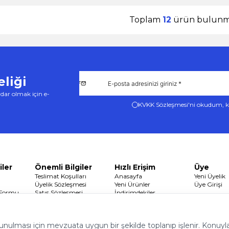
Toplam
12
ürün bulunma
liği
dar olmak için e-
KVKK Sözleşmesi'ni
okudum, k
iler
Önemli Bilgiler
Hızlı Erişim
Üye
Teslimat Koşulları
Anasayfa
Yeni Üyelik
Üyelik Sözleşmesi
Yeni Ürünler
Üye Girişi
 Formu
Satış Sözleşmesi
İndirimdekiler
Garanti ve İade Koşulları
Sepetim
Gizlilik ve Güvenlik
 sunulması için mevzuata uygun bir şekilde toplanıp işlenir. Konuyla i