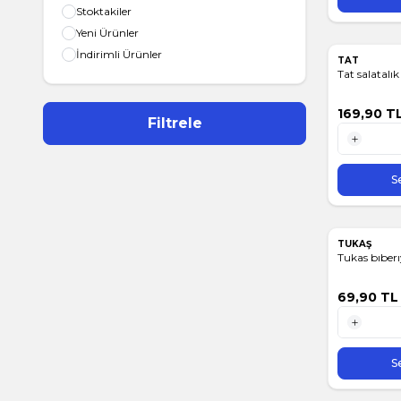
Stoktakiler
Yeni Ürünler
İndirimli Ürünler
TAT
Tat salatalı
169,90
T
Filtrele
1 Adet
S
TUKAŞ
Tukas bıberı
69,90
TL
1 Adet
S