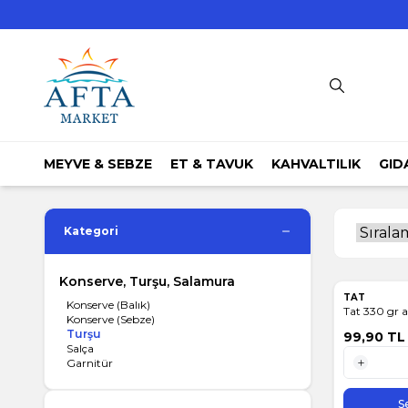
MEYVE & SEBZE
ET & TAVUK
KAHVALTILIK
GID
Kategori
Konserve, Turşu, Salamura
TAT
Konserve (Balık)
Ta
Konserve (Sebze)
Turşu
99,90
TL
Salça
Garnitür
1 Adet
S