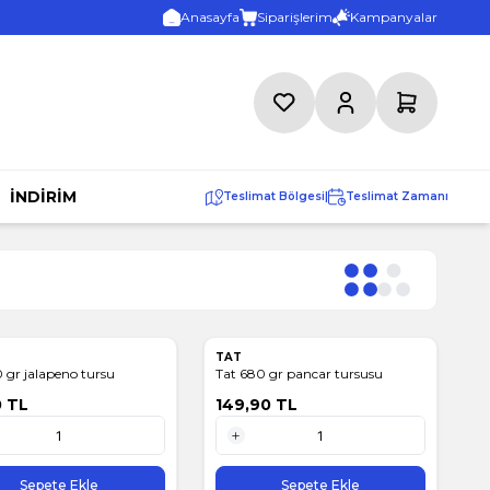
Anasayfa
Siparişlerim
Kampanyalar
Favorilerim
Hesabım
Sepetim
İNDİRİM
Teslimat Bölgesi
|
Teslimat Zamanı
TAT
 gr jalapeno tursu
Tat 680 gr pancar tursusu
0
TL
149,90
TL
1 Adet
Sepete Ekle
Sepete Ekle