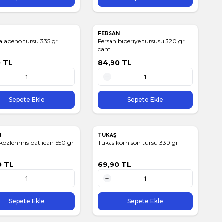
FERSAN
alapeno tursu 335 gr
Fersan bıberıye tursusu 320 gr
cam
0
TL
84,90
TL
1 Adet
Sepete Ekle
Sepete Ekle
N
TUKAŞ
kozlenmıs patlıcan 650 gr
Tukas kornıson tursu 330 gr
0
TL
69,90
TL
1 Adet
Sepete Ekle
Sepete Ekle