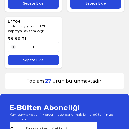
Sepete Ekle
Sepete Ekle
LİPTON
Lıpton b ıyı geceler 18'lı
papatya-lavanta 27gr
79,90
TL
1 Adet
Sepete Ekle
Toplam
27
ürün bulunmaktadır.
E-Bülten Aboneliği
Kampanya ve yeniliklerden haberdar olmak için e-bültenimize
abone olun!