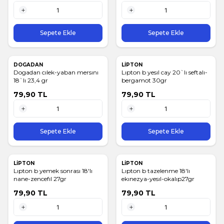
1 Adet
1 Adet
Sepete Ekle
Sepete Ekle
DOGADAN
LİPTON
Dogadan cılek-yaban mersını
Lıpton b yesıl cay 20`lı seftalı-
18`lı 23,4 gr
bergamot 30gr
79,90
TL
79,90
TL
1 Adet
1 Adet
Sepete Ekle
Sepete Ekle
LİPTON
LİPTON
Lıpton b yemek sonrası 18'lı
Lıpton b tazelenme 18'lı
nane-zencefıl 27gr
ekınezya-yesıl-okalıp27gr
79,90
TL
79,90
TL
1 Adet
1 Adet