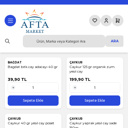
Favorilerim
Hesabım
Sepetim
ARA
BAĞDAT
ÇAYKUR
Bagdat bıtk.cay adacayı 40 gr
Caykur 125 gr organık zum.
yesıl cay
39,90
TL
199,90
TL
1 Adet
1 Adet
Sepete Ekle
Sepete Ekle
ÇAYKUR
ÇAYKUR
Caykur 40 gr yesıl cay poset
Caykur yaprak yesıl cay sade
150gr