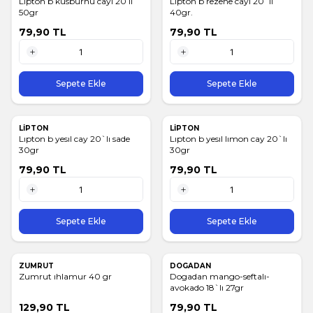
Lıpton b kusburnu cayı 20 lı
Lıpton b rezene cayı 20`lı
50gr
40gr.
79,90
TL
79,90
TL
1 Adet
1 Adet
Sepete Ekle
Sepete Ekle
LİPTON
LİPTON
Lıpton b yesıl cay 20`lı sade
Lıpton b yesıl lımon cay 20`lı
30gr
30gr
79,90
TL
79,90
TL
1 Adet
1 Adet
Sepete Ekle
Sepete Ekle
ZUMRUT
DOGADAN
Zumrut ıhlamur 40 gr
Dogadan mango-seftalı-
avokado 18`lı 27gr
129,90
TL
79,90
TL