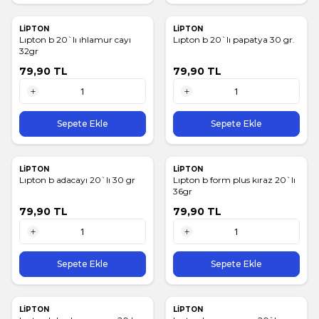
LİPTON
LİPTON
Lıpton b 20`lı ıhlamur cayı
Lıpton b 20`lı papatya 30 gr.
32gr
79,90
TL
79,90
TL
1 Adet
1 Adet
Sepete Ekle
Sepete Ekle
LİPTON
LİPTON
Lıpton b adacayı 20`lı 30 gr
Lıpton b form plus kıraz 20`lı
36gr
79,90
TL
79,90
TL
1 Adet
1 Adet
Sepete Ekle
Sepete Ekle
LİPTON
LİPTON