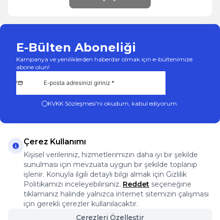
E-Bülten Aboneliği
Kampanya ve yeniliklerden haberdar olmak için e-bültenimize
abone olun!
KVKK Sözleşmesi'ni
okudum, kabul ediyorum.
Çerez Kullanımı
Kişisel verileriniz, hizmetlerimizin daha iyi bir şekilde
sunulması için mevzuata uygun bir şekilde toplanıp
App Store
Play Store
Facebook
Instagram
işlenir. Konuyla ilgili detaylı bilgi almak için Gizlilik
Önemli Bilgiler
Politikamızı inceleyebilirsiniz.
Reddet
seçeneğine
Önemli Bilgiler
tıklamanız halinde yalnızca internet sitemizin çalışması
Hızlı Erişim
için gerekli çerezler kullanılacaktır.
Üye
Çerezleri Özelleştir
Adres & İletişim