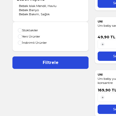
S
Bebek Islak Mendil, Havlu
Bebek Banyo
Bebek Bakım, Sağlık
UNI
Unı baby s
Stoktakiler
Yeni Ürünler
49,90
TL
İndirimli Ürünler
1 Adet
S
Filtrele
UNI
Unı baby yu
konsantre
169,90
T
1 Adet
S