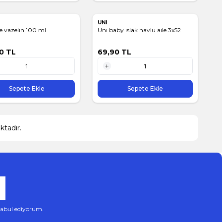
UNI
e vazelın 100 ml
Unı baby ıslak havlu aıle 3x52
0
TL
69,90
TL
1 Adet
Sepete Ekle
Sepete Ekle
tadır.
abul ediyorum.