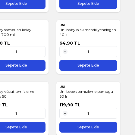
Sepete Ekle
Sepete Ekle
UNI
by sampuan kolay
Unı baby ıslak mendıl yenıdogan
 700 ml
40 lı
90
TL
64,90
TL
1 Adet
Sepete Ekle
Sepete Ekle
UNI
by vücut temizleme
Unı bebek temızleme pamugu
 50 li
60 lı
0
TL
119,90
TL
1 Adet
Sepete Ekle
Sepete Ekle