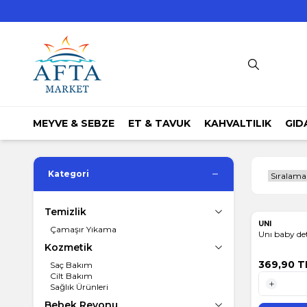
MEYVE & SEBZE
ET & TAVUK
KAHVALTILIK
GID
Kategori
Temizlik
UNI
Çamaşır Yıkama
Unı baby de
Kozmetik
369,90
T
Saç Bakım
Cilt Bakım
Sağlık Ürünleri
1 Adet
Bebek Reyonu