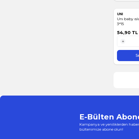
UNI
Unı baby ısl
3*15
54,90
TL
1 Adet
S
E-Bülten Abone
Kampanya ve yeniliklerden haber
bültenimize abone olun!