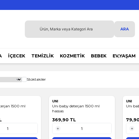
ARA
A
İÇECEK
TEMİZLİK
KOZMETİK
BEBEK
EV,YAŞAM
Stoktakiler
UNI
UNI
terjan 1500 ml
Unı baby deterjan 1500 ml
Unı bab
hassas
L
369,90
TL
79,9
1 Adet
1 Adet