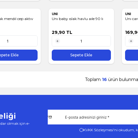
UNI
UNI
ak mendıl cep aktıv
Unı baby ıslak havlu aıle 90 lı
Unı car
29,90
TL
169,9
1 Adet
1 Adet
epete Ekle
Sepete Ekle
Toplam
16
ürün bulunmak
liği
dar olmak için e-
KVKK Sözleşmesi'ni
okudum, k