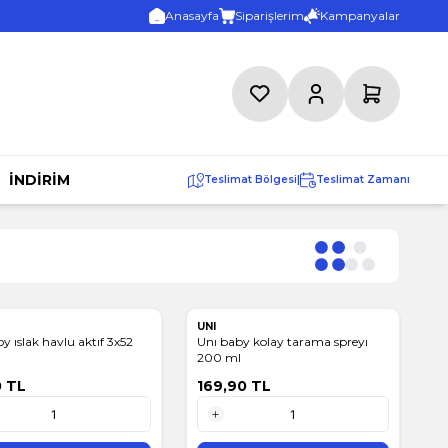
Anasayfa
Siparişlerim
Kampanyalar
Favorilerim
Hesabım
Sepetim
İNDİRİM
Teslimat Bölgesi
|
Teslimat Zamanı
UNI
y ıslak havlu aktıf 3x52
Unı baby kolay tarama spreyı
200 ml
0
TL
169,90
TL
1 Adet