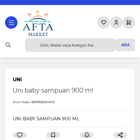
Favorilerim
Hesabım
Sepetim
ARA
UNI
Unı baby sampuan 900 ml
Ürün Kodu:
8690530024410
UNI BABY SAMPUAN 900 ML