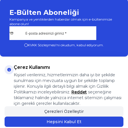
E-Bülten Aboneliği
Kampanya ve yeniliklerden haberdar olmak için e-bültenimize
abone olun!
KVKK Sözleşmesi'ni
okudum, kabul ediyorum.
Çerez Kullanımı
Kişisel verileriniz, hizmetlerimizin daha iyi bir şekilde
sunulması için mevzuata uygun bir şekilde toplanıp
App Store
Play Store
Facebook
Instagram
işlenir. Konuyla ilgili detaylı bilgi almak için Gizlilik
Önemli Bilgiler
Politikamızı inceleyebilirsiniz.
Reddet
seçeneğine
Önemli Bilgiler
tıklamanız halinde yalnızca internet sitemizin çalışması
Hızlı Erişim
için gerekli çerezler kullanılacaktır.
Üye
Çerezleri Özelleştir
Adres & İletişim
Hepsini Kabul Et
Sepete Ekle