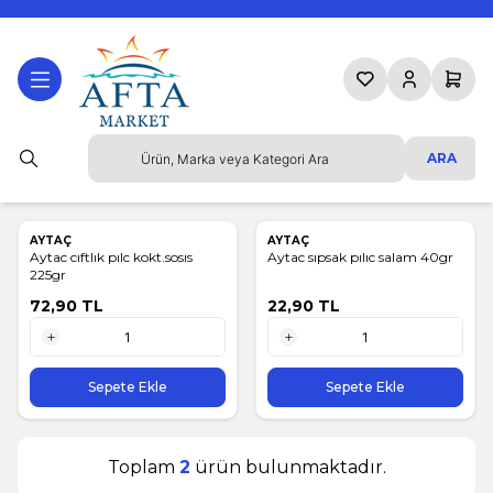
Favorilerim
Hesabım
Sepetim
ARA
AYTAÇ
AYTAÇ
Aytac cıftlık pılc kokt.sosıs
Aytac sıpsak pılıc salam 40gr
225gr
72,90
TL
22,90
TL
1 Adet
1 Adet
Sepete Ekle
Sepete Ekle
Toplam
2
ürün bulunmaktadır.