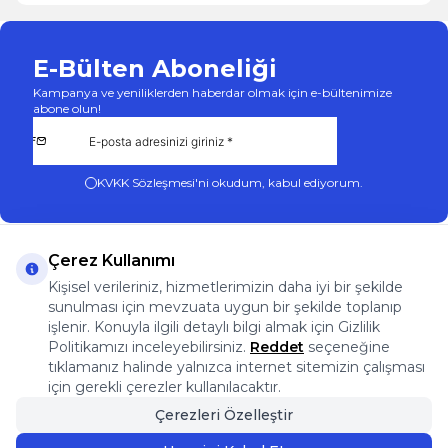
E-Bülten Aboneliği
Kampanya ve yeniliklerden haberdar olmak için e-bültenimize
abone olun!
KVKK Sözleşmesi'ni
okudum, kabul ediyorum.
Çerez Kullanımı
Kişisel verileriniz, hizmetlerimizin daha iyi bir şekilde
sunulması için mevzuata uygun bir şekilde toplanıp
App Store
Play Store
Facebook
Instagram
işlenir. Konuyla ilgili detaylı bilgi almak için Gizlilik
Önemli Bilgiler
Politikamızı inceleyebilirsiniz.
Reddet
seçeneğine
Önemli Bilgiler
tıklamanız halinde yalnızca internet sitemizin çalışması
Hızlı Erişim
için gerekli çerezler kullanılacaktır.
Üye
Çerezleri Özelleştir
Adres & İletişim