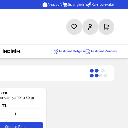
Anasayfa
Siparişlerim
Kampanyalar
Favorilerim
Hesabım
Sepetim
İNDİRİM
Teslimat Bölgesi
|
Teslimat Zamanı
TKER
er vanılya 10'lu 50 gr
0
TL
Sepete Ekle