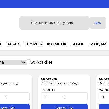
ARA
A
İÇECEK
TEMİZLİK
KOZMETİK
BEBEK
EV,YAŞAM
Stoktakiler
DR OETKER
DR OE
ılya 15 lı 75gr
Dr oetker vanılya 5 lı(5x5 gr)
Dr oetk
13,50
TL
24,9
1 Adet
1 Adet
epete Ekle
Sepete Ekle