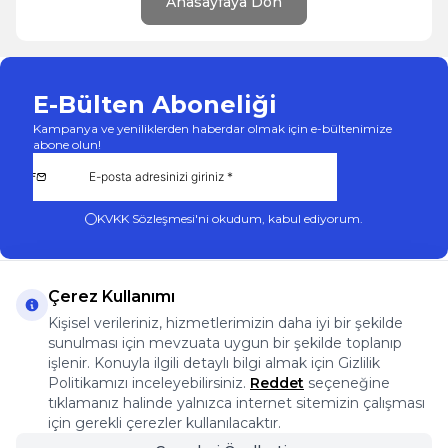
Anasayfaya Dön
E-Bülten Aboneliği
Kampanya ve yeniliklerden haberdar olmak için e-bültenimize
abone olun!
KVKK Sözleşmesi'ni
okudum, kabul ediyorum.
Çerez Kullanımı
Kişisel verileriniz, hizmetlerimizin daha iyi bir şekilde
sunulması için mevzuata uygun bir şekilde toplanıp
App Store
Play Store
Facebook
Instagram
işlenir. Konuyla ilgili detaylı bilgi almak için Gizlilik
Önemli Bilgiler
Politikamızı inceleyebilirsiniz.
Reddet
seçeneğine
Önemli Bilgiler
tıklamanız halinde yalnızca internet sitemizin çalışması
Hızlı Erişim
için gerekli çerezler kullanılacaktır.
Üye