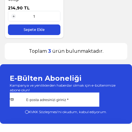
214,90
TL
1 Adet
Sepete Ekle
Toplam
3
ürün bulunmaktadır.
E-Bülten Aboneliği
Kampanya ve yeniliklerden haberdar olmak için e-bültenimize
abone olun!
KVKK Sözleşmesi'ni
okudum, kabul ediyorum.