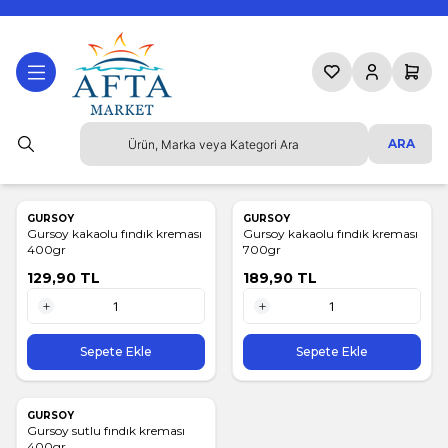
Favorilerim
Hesabım
Sepetim
ARA
GURSOY
GURSOY
Gursoy kakaolu fındık kreması
Gursoy kakaolu fındık kreması
400gr
700gr
129,90
TL
189,90
TL
1 Adet
1 Adet
Sepete Ekle
Sepete Ekle
GURSOY
Gursoy sutlu fındık kreması
400gr