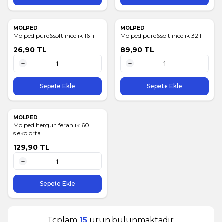
MOLPED
MOLPED
Molped pure&soft incelik 16 lı
Molped pure&soft ıncelık 32 lı
26,90
TL
89,90
TL
1 Adet
1 Adet
Sepete Ekle
Sepete Ekle
MOLPED
Molped hergun ferahlık 60
s.eko orta
129,90
TL
1 Adet
Sepete Ekle
Toplam
15
ürün bulunmaktadır.