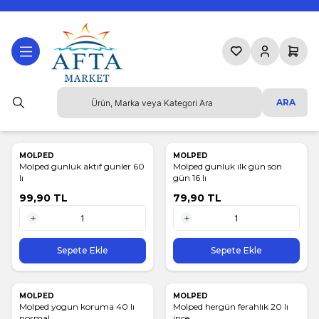
Favorilerim
Hesabım
Sepetim
ARA
MOLPED
MOLPED
Molped gunluk aktıf gunler 60
Molped gunluk ılk gün son
lı
gün 16 lı
99,90
TL
79,90
TL
1 Adet
1 Adet
Sepete Ekle
Sepete Ekle
MOLPED
MOLPED
Molped yogun koruma 40 lı
Molped hergün ferahlık 20 lı
normal
ince