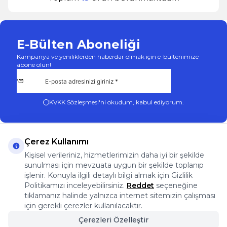
E-Bülten Aboneliği
Kampanya ve yeniliklerden haberdar olmak için e-bültenimize
abone olun!
KVKK Sözleşmesi'ni
okudum, kabul ediyorum.
Çerez Kullanımı
Kişisel verileriniz, hizmetlerimizin daha iyi bir şekilde
sunulması için mevzuata uygun bir şekilde toplanıp
App Store
Play Store
Facebook
Instagram
işlenir. Konuyla ilgili detaylı bilgi almak için Gizlilik
Önemli Bilgiler
Politikamızı inceleyebilirsiniz.
Reddet
seçeneğine
Önemli Bilgiler
tıklamanız halinde yalnızca internet sitemizin çalışması
Hızlı Erişim
için gerekli çerezler kullanılacaktır.
Üye
Çerezleri Özelleştir
Adres & İletişim