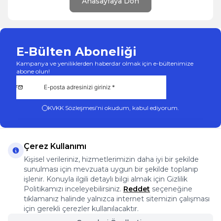
Anasayfaya Dön
E-Bülten Aboneliği
Kampanya ve yeniliklerden haberdar olmak için e-bültenimize
abone olun!
KVKK Sözleşmesi'ni
okudum, kabul ediyorum.
Çerez Kullanımı
Kişisel verileriniz, hizmetlerimizin daha iyi bir şekilde
sunulması için mevzuata uygun bir şekilde toplanıp
App Store
Play Store
Facebook
Instagram
işlenir. Konuyla ilgili detaylı bilgi almak için Gizlilik
Önemli Bilgiler
Politikamızı inceleyebilirsiniz.
Reddet
seçeneğine
Önemli Bilgiler
tıklamanız halinde yalnızca internet sitemizin çalışması
Hızlı Erişim
için gerekli çerezler kullanılacaktır.
Üye