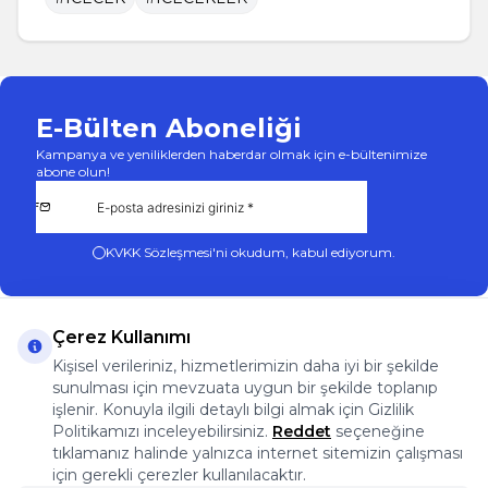
E-Bülten Aboneliği
Kampanya ve yeniliklerden haberdar olmak için e-bültenimize
abone olun!
KVKK Sözleşmesi'ni
okudum, kabul ediyorum.
Çerez Kullanımı
Kişisel verileriniz, hizmetlerimizin daha iyi bir şekilde
sunulması için mevzuata uygun bir şekilde toplanıp
App Store
Play Store
Facebook
Instagram
işlenir. Konuyla ilgili detaylı bilgi almak için Gizlilik
Önemli Bilgiler
Politikamızı inceleyebilirsiniz.
Reddet
seçeneğine
Önemli Bilgiler
tıklamanız halinde yalnızca internet sitemizin çalışması
Hızlı Erişim
için gerekli çerezler kullanılacaktır.
Üye