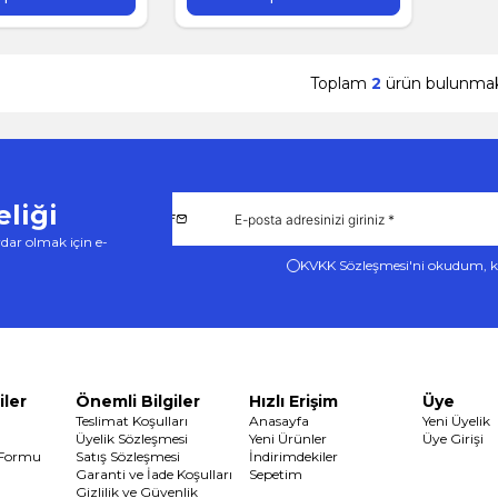
Toplam
2
ürün bulunmak
liği
dar olmak için e-
KVKK Sözleşmesi'ni
okudum, k
iler
Önemli Bilgiler
Hızlı Erişim
Üye
Teslimat Koşulları
Anasayfa
Yeni Üyelik
Üyelik Sözleşmesi
Yeni Ürünler
Üye Girişi
 Formu
Satış Sözleşmesi
İndirimdekiler
Garanti ve İade Koşulları
Sepetim
Gizlilik ve Güvenlik