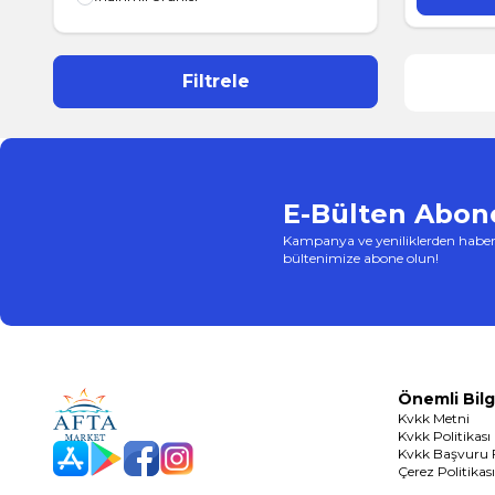
Filtrele
E-Bülten Abone
Kampanya ve yeniliklerden haber
bültenimize abone olun!
Önemli Bilg
Kvkk Metni
Kvkk Politikası
Kvkk Başvuru
App Store
Play Store
Facebook
Instagram
Çerez Politikası