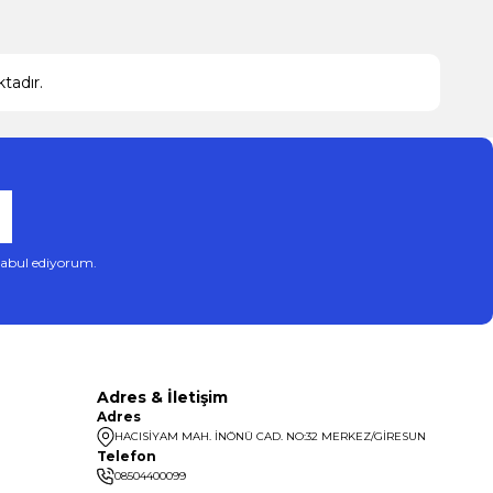
tadır.
abul ediyorum.
Adres & İletişim
Adres
HACISİYAM MAH. İNÖNÜ CAD. NO:32 MERKEZ/GİRESUN
Telefon
08504400099