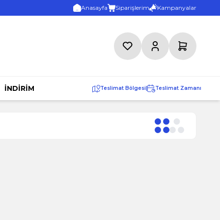
Anasayfa
Siparişlerim
Kampanyalar
Favorilerim
Hesabım
Sepetim
İNDİRİM
Teslimat Bölgesi
|
Teslimat Zamanı