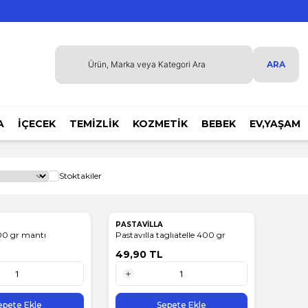
ARA
A
İÇECEK
TEMİZLİK
KOZMETİK
BEBEK
EV,YAŞAM
Stoktakiler
A
PASTAVİLLA
500 gr mantı
Pastavılla taglıatelle 400 gr
49,90
TL
1 Adet
epete Ekle
Sepete Ekle