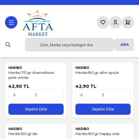
Favorilerim
Hesabım
Sepetim
ARA
HARIBO
HARIBO
Harıbo 70 gr chamallows
Harıbo 80 gr altın ayıcık
pınk-whıte
42,90
TL
42,90
TL
1 Adet
1 Adet
Sepete Ekle
Sepete Ekle
HARIBO
HARIBO
Harıbo 80 gr dıs
Harıbo 80 gr happy cola