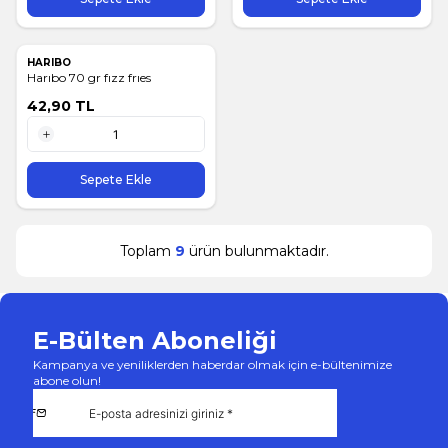
HARIBO
Harıbo 70 gr fızz frıes
42,90
TL
1 Adet
Sepete Ekle
Toplam
9
ürün bulunmaktadır.
E-Bülten Aboneliği
Kampanya ve yeniliklerden haberdar olmak için e-bültenimize
abone olun!