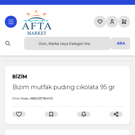
Favorilerim
Hesabım
Sepetim
ARA
BİZİM
Bızım mutfak pudıng cıkolata 95 gr
Ürün Kodu:
8682287364413