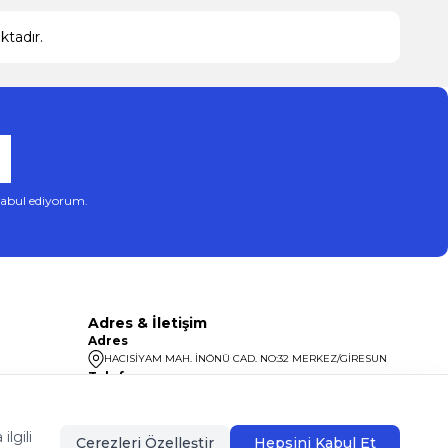
tadır.
abul ediyorum.
Adres & İletişim
Adres
HACISİYAM MAH. İNÖNÜ CAD. NO:32 MERKEZ/GİRESUN
Telefon
08504400099
lgili
Çerezleri Özelleştir
Hepsini Kabul Et