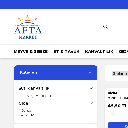
MEYVE & SEBZE
ET & TAVUK
KAHVALTILIK
GID
Kategori
Süt, Kahvaltılık
BİZİM
Tereyağ, Margarin
Bızım corba
Gıda
49,90
TL
Çorba
Pasta Malzemeleri
1 Adet
S