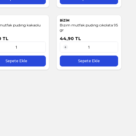
BİZİM
mutfak pudıng kakaolu
Bızım mutfak pudıng cıkolata 95
gr
0
TL
44,90
TL
1 Adet
Sepete Ekle
Sepete Ekle