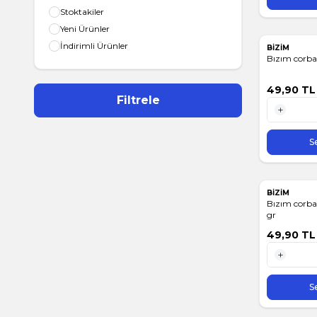
Stoktakiler
Yeni Ürünler
İndirimli Ürünler
BİZİM
Bızım corba
49,90
TL
Filtrele
1 Adet
S
BİZİM
Bızım corba
gr
49,90
TL
1 Adet
S