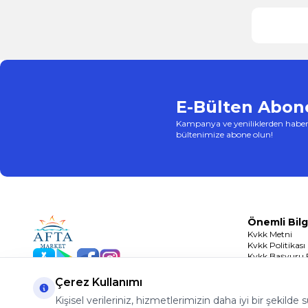
E-Bülten Abone
Kampanya ve yeniliklerden haber
bültenimize abone olun!
Önemli Bilg
Kvkk Metni
Kvkk Politikası
Kvkk Başvuru
App Store
Play Store
Facebook
Instagram
Çerez Politikası
Çerez Kullanımı
Kişisel verileriniz, hizmetlerimizin daha iyi bir şekilde