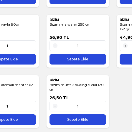
BİZİM
BİZİM
 yayla 80gr
Bızım margarın 250 gr
Bızım 
132 gr
56,90
TL
44,9
1 Adet
1 Adet
epete Ekle
Sepete Ekle
BİZİM
 kremalı mantar 62
Bızım mutfak pudıng cıleklı 120
gr
26,50
TL
1 Adet
epete Ekle
Sepete Ekle