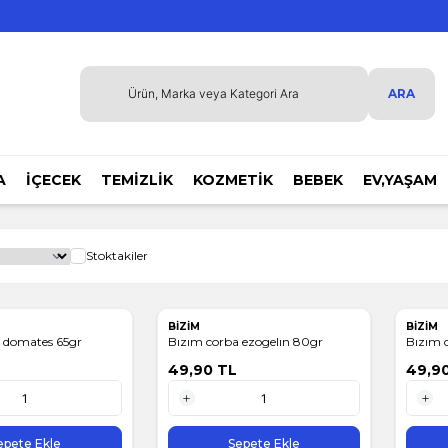
ARA
A
İÇECEK
TEMİZLİK
KOZMETİK
BEBEK
EV,YAŞAM
Stoktakiler
BİZİM
BİZİM
 domates 65gr
Bızım corba ezogelın 80gr
Bızım 
49,90
TL
49,9
1 Adet
1 Adet
epete Ekle
Sepete Ekle