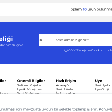
Toplam
10
ürün bulunmak
liği
dar olmak için e-
KVKK Sözleşmesi'ni
okudum, k
iler
Önemli Bilgiler
Hızlı Erişim
Üye
Teslimat Koşulları
Anasayfa
Yeni Üyelik
Üyelik Sözleşmesi
Yeni Ürünler
Üye Girişi
 Formu
Satış Sözleşmesi
İndirimdekiler
Garanti ve İade Koşulları
Sepetim
Gizlilik ve Güvenlik
 sunulması için mevzuata uygun bir şekilde toplanıp işlenir. Konuyla i