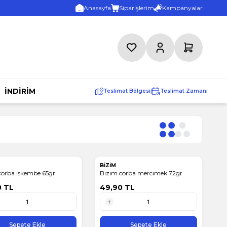
Anasayfa
Siparişlerim
Kampanyalar
Favorilerim
Hesabım
Sepetim
İNDİRİM
Teslimat Bölgesi
|
Teslimat Zamanı
BİZİM
corba ıskembe 65gr
Bızım corba mercımek 72gr
0
TL
49,90
TL
1 Adet
Sepete Ekle
Sepete Ekle