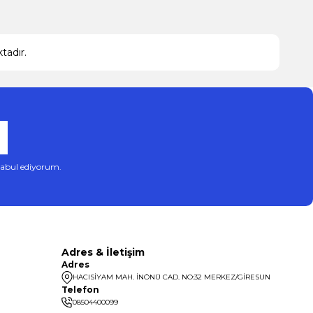
adır.
abul ediyorum.
Adres & İletişim
Adres
HACISİYAM MAH. İNÖNÜ CAD. NO:32 MERKEZ/GİRESUN
Telefon
08504400099