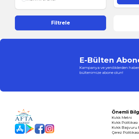
Filtrele
E-Bülten Abone
Kampanya ve yeniliklerden haber
bültenimize abone olun!
Önemli Bilg
Kvkk Metni
Kvkk Politikası
Kvkk Başvuru
App Store
Play Store
Facebook
Instagram
Çerez Politikası