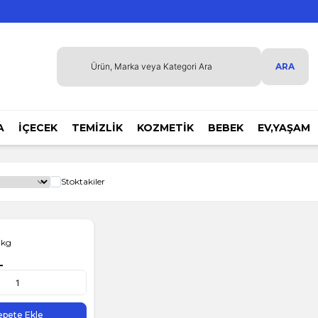
ARA
A
İÇECEK
TEMİZLİK
KOZMETİK
BEBEK
EV,YAŞAM
Stoktakiler
 kg
L
epete Ekle