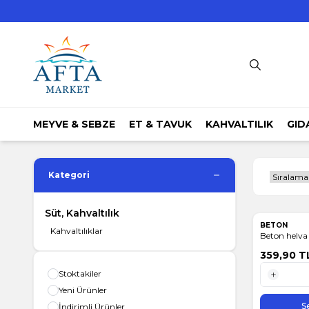
MEYVE & SEBZE
ET & TAVUK
KAHVALTILIK
GID
Kategori
Süt, Kahvaltılık
BETON
Kahvaltılıklar
Beton helva
359,90
T
Stoktakiler
Yeni Ürünler
1 Kg
S
İndirimli Ürünler