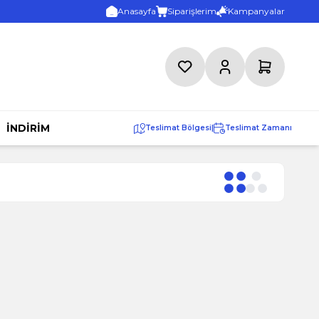
Anasayfa
Siparişlerim
Kampanyalar
Favorilerim
Hesabım
Sepetim
İNDİRİM
Teslimat Bölgesi
|
Teslimat Zamanı