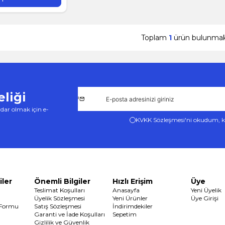
Toplam
1
ürün bulunmakt
liği
dar olmak için e-
KVKK Sözleşmesi'ni
okudum, k
iler
Önemli Bilgiler
Hızlı Erişim
Üye
Teslimat Koşulları
Anasayfa
Yeni Üyelik
Üyelik Sözleşmesi
Yeni Ürünler
Üye Girişi
 Formu
Satış Sözleşmesi
İndirimdekiler
Garanti ve İade Koşulları
Sepetim
Gizlilik ve Güvenlik