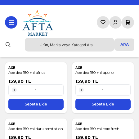
Favorilerim
Hesabım
Sepetim
ARA
AXE
AXE
Axe deo 150 ml afrıca
Axe deo 150 ml apollo
159,90
TL
159,90
TL
1 Adet
1 Adet
Sepete Ekle
Sepete Ekle
AXE
AXE
Axe deo 150 ml dark temtatıon
Axe deo 150 ml epıc fresh
159,90
TL
159,90
TL