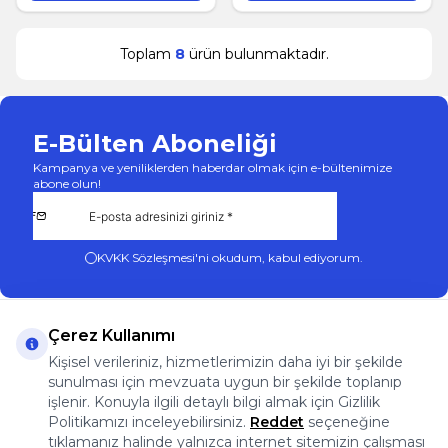
Toplam
8
ürün bulunmaktadır.
E-Bülten Aboneliği
Kampanya ve yeniliklerden haberdar olmak için e-bültenimize
abone olun!
KVKK Sözleşmesi'ni
okudum, kabul ediyorum.
Çerez Kullanımı
Kişisel verileriniz, hizmetlerimizin daha iyi bir şekilde
sunulması için mevzuata uygun bir şekilde toplanıp
App Store
Play Store
Facebook
Instagram
işlenir. Konuyla ilgili detaylı bilgi almak için Gizlilik
Önemli Bilgiler
Politikamızı inceleyebilirsiniz.
Reddet
seçeneğine
Önemli Bilgiler
tıklamanız halinde yalnızca internet sitemizin çalışması