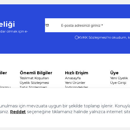
liği
dar olmak için e-
KVKK Sözleşmesi'ni
okudum, k
iler
Önemli Bilgiler
Hızlı Erişim
Üye
Teslimat Koşulları
Anasayfa
Yeni Üyelik
Üyelik Sözleşmesi
Yeni Ürünler
Üye Girişi
 Formu
Satış Sözleşmesi
İndirimdekiler
Garanti ve İade Koşulları
Sepetim
Gizlilik ve Güvenlik
 sunulması için mevzuata uygun bir şekilde toplanıp işlenir. Konuyla i
siniz.
Reddet
seçeneğine tıklamanız halinde yalnızca internet sit