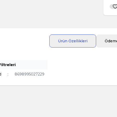
Ürün Özellikleri
Ödeme
iltreleri
d
:
8698995027229