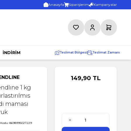
Anasayfa
Siparişlerim
Kampanyalar
Favorilerim
Hesabım
Sepetim
İNDİRİM
Teslimat Bölgesi
|
Teslimat Zamanı
ENDLINE
149,90
TL
endlıne 1 kg
ırlastırılmıs
dı maması
vuk
 Kodu:
8698995027229
1 Adet