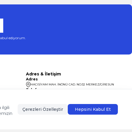
abul ediyorum.
Adres & İletişim
Adres
HACISİYAM MAH. İNÖNÜ CAD. NO:32 MERKEZ/GİRESUN
Telefon
08504400099
lgili
Çerezleri Özelleştir
Hepsini Kabul Et
emizin