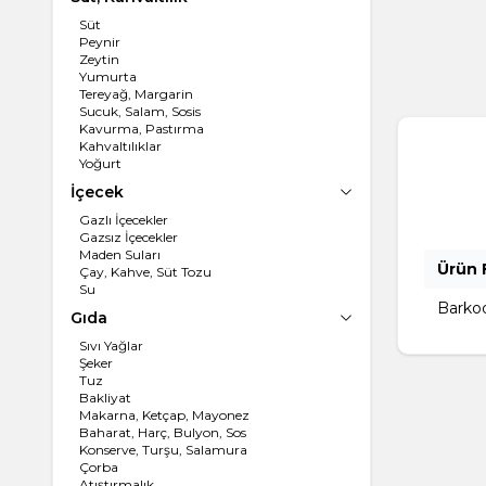
Süt
Peynir
Zeytin
Yumurta
Tereyağ, Margarin
Sucuk, Salam, Sosis
Kavurma, Pastırma
Kahvaltılıklar
Yoğurt
İçecek
Gazlı İçecekler
Gazsız İçecekler
Maden Suları
Ürün F
Çay, Kahve, Süt Tozu
Su
Barko
Gıda
Sıvı Yağlar
Şeker
Tuz
Bakliyat
Makarna, Ketçap, Mayonez
Baharat, Harç, Bulyon, Sos
Konserve, Turşu, Salamura
Çorba
Atıştırmalık