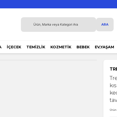
ARA
A
İÇECEK
TEMİZLİK
KOZMETİK
BEBEK
EV,YAŞAM
TR
Tr
kıs
ke
ta
Ürün