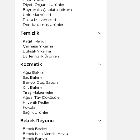
Diyet, Organik Ürünler
Bayramlık Çikolata,Lokum
Unlu Mamülleri
Pasta Malzemeleri
Dondurulmuş Ürünler
Un, İrmik
Temizlik
Dondurma
Kağıt, Mendil
Çamaşır Yıkama
Bulaşık Yıkama
Ev Temizlik Ürünleri
Kozmetik
Ağız Bakım
Saç Bakım
Banyo, Duş, Sabun
Cilt Bakım
Tıraş Malzemeleri
Ağda, Tüy Dökücüler
Hijyenik Pedler
Kokular
Sağlık Ürünleri
Bebek Reyonu
Bebek Bezleri
Bebek Islak Mendil, Havlu
Bebek Banyo