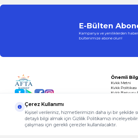
E-Bülten Abone
Kampanya ve yeniliklerden haber
bültenimize abone olun!
Önemli Bilg
Kvkk Metni
Kvkk Politikası
Kvkk Başvuru
App Store
Play Store
Facebook
Instagram
Çerez Politikası
Çerez Kullanımı
Kişisel verileriniz, hizmetlerimizin daha iyi bir şekilde
detaylı bilgi almak için Gizlilik Politikamızı inceleyebilir
çalışması için gerekli çerezler kullanılacaktır.