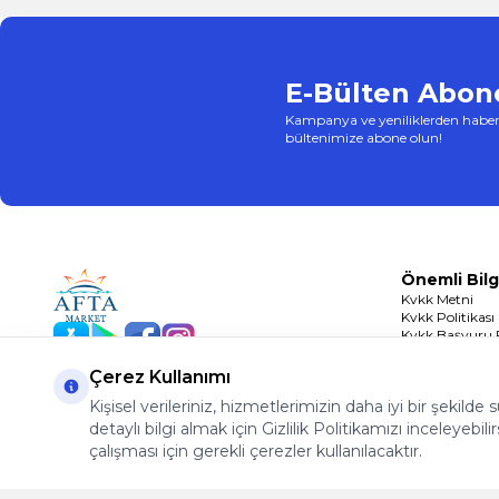
E-Bülten Abone
Kampanya ve yeniliklerden haber
bültenimize abone olun!
Önemli Bilg
Kvkk Metni
Kvkk Politikası
Kvkk Başvuru
App Store
Play Store
Facebook
Instagram
Çerez Politikası
Çerez Kullanımı
Kişisel verileriniz, hizmetlerimizin daha iyi bir şekilde
detaylı bilgi almak için Gizlilik Politikamızı inceleyebilir
çalışması için gerekli çerezler kullanılacaktır.