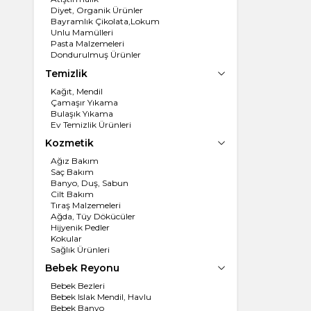
Diyet, Organik Ürünler
Bayramlık Çikolata,Lokum
Unlu Mamülleri
Pasta Malzemeleri
Dondurulmuş Ürünler
Un, İrmik
Temizlik
Dondurma
Kağıt, Mendil
Çamaşır Yıkama
Bulaşık Yıkama
Ev Temizlik Ürünleri
Kozmetik
Ağız Bakım
Saç Bakım
Banyo, Duş, Sabun
Cilt Bakım
Tıraş Malzemeleri
Ağda, Tüy Dökücüler
Hijyenik Pedler
Kokular
Sağlık Ürünleri
Bebek Reyonu
Bebek Bezleri
Bebek Islak Mendil, Havlu
Bebek Banyo