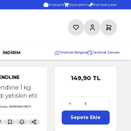
Anasayfa
Siparişlerim
Kampanyalar
Favorilerim
Hesabım
Sepetim
İNDİRİM
Teslimat Bölgesi
|
Teslimat Zamanı
ENDLINE
149,90
TL
endlıne 1 kg
ı yetıskın etlı
 Kodu:
8698995019873
1 Adet
Sepete Ekle