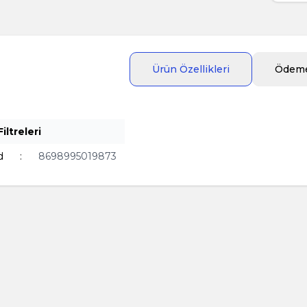
Ürün Özellikleri
Ödeme
iltreleri
d
:
8698995019873