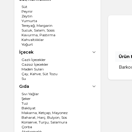
Süt
Peynir
Zeytin
Yumurta
Tereyağ, Margarin
Sucuk, Salam, Sosis
Kavurma, Pastırma
Kahvaltılıklar
Yoğurt
İçecek
Ürün F
Gazlı İçecekler
Gazsız İçecekler
Barko
Maden Suları
Çay, Kahve, Süt Tozu
Su
Gıda
Sıvı Yağlar
Şeker
Tuz
Bakliyat
Makarna, Ketçap, Mayonez
Baharat, Harç, Bulyon, Sos
Konserve, Turşu, Salamura
Çorba
Atıştırmalık