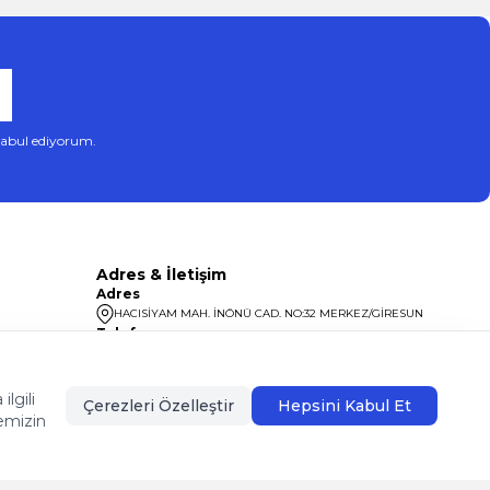
abul ediyorum.
Adres & İletişim
Adres
HACISİYAM MAH. İNÖNÜ CAD. NO:32 MERKEZ/GİRESUN
Telefon
08504400099
lgili
Çerezleri Özelleştir
Hepsini Kabul Et
emizin