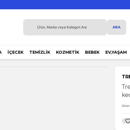
ARA
A
İÇECEK
TEMİZLİK
KOZMETİK
BEBEK
EV,YAŞAM
TR
Tr
ked
Ürün