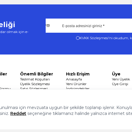
liği
dar olmak için e-
KVKK Sözleşmesi'ni
okudum, k
iler
Önemli Bilgiler
Hızlı Erişim
Üye
Teslimat Koşulları
Anasayfa
Yeni Üyelik
Üyelik Sözleşmesi
Yeni Ürünler
Üye Girişi
 Formu
Satış Sözleşmesi
İndirimdekiler
Garanti ve İade Koşulları
Sepetim
Gizlilik ve Güvenlik
 sunulması için mevzuata uygun bir şekilde toplanıp işlenir. Konuyla i
siniz.
Reddet
seçeneğine tıklamanız halinde yalnızca internet sit