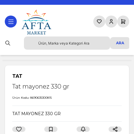
Favorilerim
Hesabım
Sepetim
ARA
TAT
Tat mayonez 330 gr
Ürün Kodu:
8690635300815
TAT MAYONEZ 330 GR