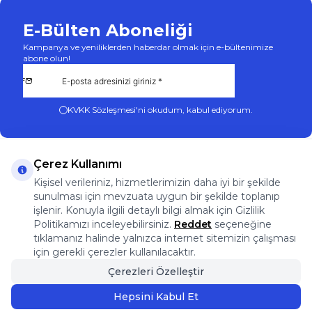
E-Bülten Aboneliği
Kampanya ve yeniliklerden haberdar olmak için e-bültenimize
abone olun!
KVKK Sözleşmesi'ni
okudum, kabul ediyorum.
Çerez Kullanımı
Kişisel verileriniz, hizmetlerimizin daha iyi bir şekilde
sunulması için mevzuata uygun bir şekilde toplanıp
App Store
Play Store
Facebook
Instagram
işlenir. Konuyla ilgili detaylı bilgi almak için Gizlilik
Önemli Bilgiler
Politikamızı inceleyebilirsiniz.
Reddet
seçeneğine
Önemli Bilgiler
tıklamanız halinde yalnızca internet sitemizin çalışması
Hızlı Erişim
için gerekli çerezler kullanılacaktır.
Üye
Çerezleri Özelleştir
Adres & İletişim
Hepsini Kabul Et
Sepete Ekle