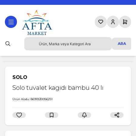
Favorilerim
Hesabım
Sepetim
ARA
SOLO
Solo tuvalet kagıdı bambu 40 lı
Ürün Kodu:
8690530056251