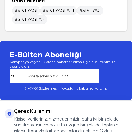
Ürün Etiketleri
#SIVI YAGI
#SIVI YAGLARI
#SIVI YAG
#SIVI YAGLAR
E-Bülten Aboneliği
Kampanya ve yeniliklerden haberdar olmak için e-bültenimize
abone olun!
KVKK Sözleşmesi'ni
okudum, kabul ediyorum.
Çerez Kullanımı
Kişisel verileriniz, hizmetlerimizin daha iyi bir şekilde
sunulması için mevzuata uygun bir şekilde toplanıp
App Store
Play Store
Facebook
Instagram
işlenir. Konuyla ilgili detaylı bilgi almak için Gizlilik