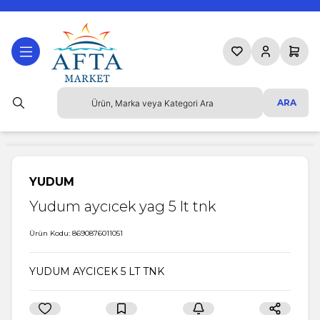
Favorilerim
Hesabım
Sepetim
ARA
YUDUM
Yudum aycıcek yag 5 lt tnk
Ürün Kodu:
8690876011051
YUDUM AYCICEK 5 LT TNK