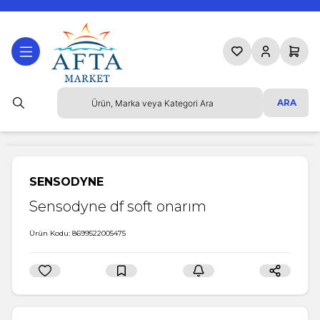
Favorilerim
Hesabım
Sepetim
ARA
SENSODYNE
Sensodyne df soft onarım
Ürün Kodu:
8699522005475