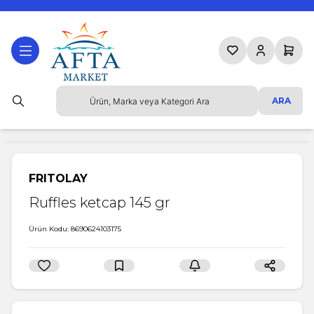
Favorilerim
Hesabım
Sepetim
ARA
FRITOLAY
Ruffles ketcap 145 gr
Ürün Kodu:
8690624103175