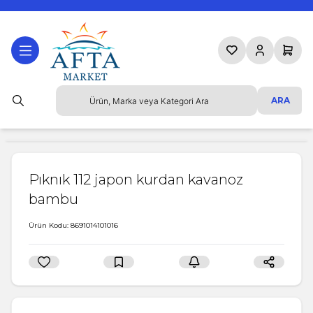
Favorilerim
Hesabım
Sepetim
ARA
Pıknık 112 japon kurdan kavanoz
bambu
Ürün Kodu:
8691014101016