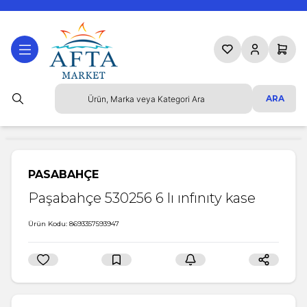
Favorilerim
Hesabım
Sepetim
ARA
PASABAHÇE
Paşabahçe 530256 6 lı ınfınıty kase
Ürün Kodu:
8693357593947