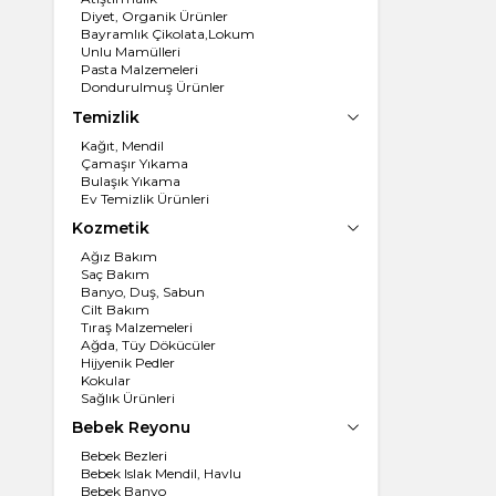
Diyet, Organik Ürünler
Bayramlık Çikolata,Lokum
Unlu Mamülleri
Pasta Malzemeleri
Dondurulmuş Ürünler
Un, İrmik
Temizlik
Dondurma
Kağıt, Mendil
Çamaşır Yıkama
Bulaşık Yıkama
Ev Temizlik Ürünleri
Kozmetik
Ağız Bakım
Saç Bakım
Banyo, Duş, Sabun
Cilt Bakım
Tıraş Malzemeleri
Ağda, Tüy Dökücüler
Hijyenik Pedler
Kokular
Sağlık Ürünleri
Bebek Reyonu
Bebek Bezleri
Bebek Islak Mendil, Havlu
Bebek Banyo