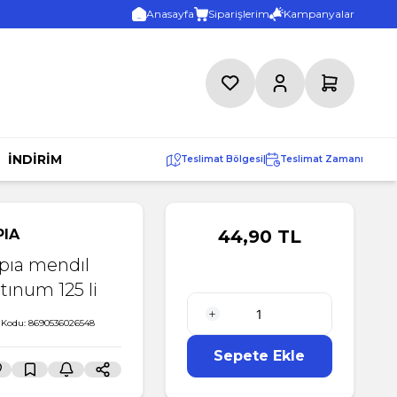
Anasayfa
Siparişlerim
Kampanyalar
Favorilerim
Hesabım
Sepetim
İNDİRİM
Teslimat Bölgesi
|
Teslimat Zamanı
PIA
44,90
TL
pıa mendıl
tınum 125 li
 Kodu:
8690536026548
1 Adet
Sepete Ekle