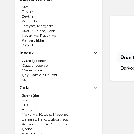
Süt
Peynir
Zeytin
Yumurta
Tereyağ, Margarin
Sucuk, Salam, Sosis
Kavurma, Pastırma
Kahvaltılıklar
Yoğurt
İçecek
Ürün F
Gazlı İçecekler
Gazsız İçecekler
Barko
Maden Suları
Çay, Kahve, Süt Tozu
Su
Gıda
Sıvı Yağlar
Şeker
Tuz
Bakliyat
Makarna, Ketçap, Mayonez
Baharat, Harç, Bulyon, Sos
Konserve, Turşu, Salamura
Çorba
Atıştırmalık