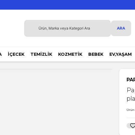
ARA
A
İÇECEK
TEMİZLİK
KOZMETİK
BEBEK
EV,YAŞAM
PA
Pa
pla
Ürün