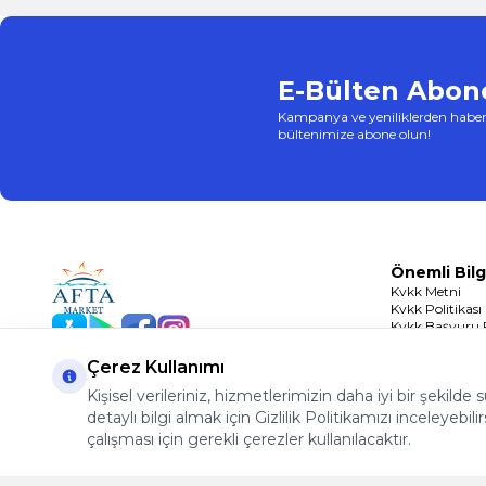
E-Bülten Abone
Kampanya ve yeniliklerden haber
bültenimize abone olun!
Önemli Bilg
Kvkk Metni
Kvkk Politikası
Kvkk Başvuru
App Store
Play Store
Facebook
Instagram
Çerez Politikası
Çerez Kullanımı
Kişisel verileriniz, hizmetlerimizin daha iyi bir şekilde
detaylı bilgi almak için Gizlilik Politikamızı inceleyebilir
çalışması için gerekli çerezler kullanılacaktır.