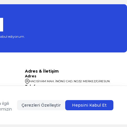
abul ediyorum.
Adres & İletişim
Adres
HACISİYAM MAH. İNÖNÜ CAD. NO:32 MERKEZ/GİRESUN
Telefon
08504400099
lgili
Çerezleri Özelleştir
Hepsini Kabul Et
emizin