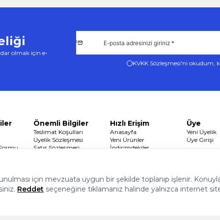
liği
dar olmak için e-
KVKK Sözleşmesi'ni
okudum, k
iler
Önemli Bilgiler
Hızlı Erişim
Üye
Teslimat Koşulları
Anasayfa
Yeni Üyelik
Üyelik Sözleşmesi
Yeni Ürünler
Üye Girişi
 Formu
Satış Sözleşmesi
İndirimdekiler
Garanti ve İade Koşulları
Sepetim
Gizlilik ve Güvenlik
 sunulması için mevzuata uygun bir şekilde toplanıp işlenir. Konuyla i
siniz.
Reddet
seçeneğine tıklamanız halinde yalnızca internet sit