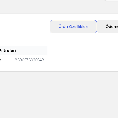
Ürün Özellikleri
Ödeme
iltreleri
d
:
8690536026548