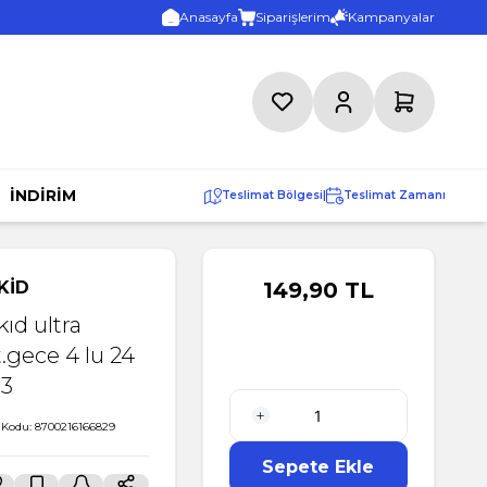
Anasayfa
Siparişlerim
Kampanyalar
Favorilerim
Hesabım
Sepetim
İNDİRİM
Teslimat Bölgesi
|
Teslimat Zamanı
KİD
149,90
TL
kıd ultra
t.gece 4 lu 24
:3
 Kodu:
8700216166829
1 Adet
Sepete Ekle