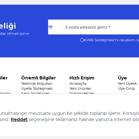
liği
dar olmak için e-
KVKK Sözleşmesi'ni
okudum, k
iler
Önemli Bilgiler
Hızlı Erişim
Üye
Teslimat Koşulları
Anasayfa
Yeni Üyelik
Üyelik Sözleşmesi
Yeni Ürünler
Üye Girişi
 Formu
Satış Sözleşmesi
İndirimdekiler
Garanti ve İade Koşulları
Sepetim
Gizlilik ve Güvenlik
 sunulması için mevzuata uygun bir şekilde toplanıp işlenir. Konuyla i
siniz.
Reddet
seçeneğine tıklamanız halinde yalnızca internet sit