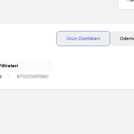
Ürün Özellikleri
Ödeme
iltreleri
d
:
8700216915861