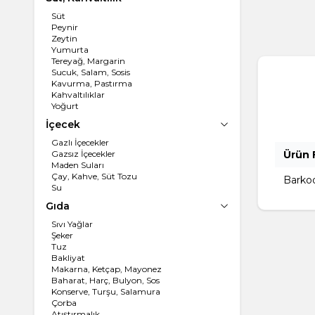
Süt
Peynir
Zeytin
Yumurta
Tereyağ, Margarin
Sucuk, Salam, Sosis
Kavurma, Pastırma
Kahvaltılıklar
Yoğurt
İçecek
Gazlı İçecekler
Gazsız İçecekler
Ürün F
Maden Suları
Çay, Kahve, Süt Tozu
Barko
Su
Gıda
Sıvı Yağlar
Şeker
Tuz
Bakliyat
Makarna, Ketçap, Mayonez
Baharat, Harç, Bulyon, Sos
Konserve, Turşu, Salamura
Çorba
Atıştırmalık