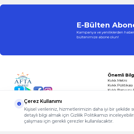
E-Bülten Abone
Kampanya ve yeniliklerden haber
bültenimize abone olun!
Önemli Bilg
Kvkk Metni
Kvkk Politikası
Kvkk Başvuru
App Store
Play Store
Facebook
Instagram
Çerez Politikası
Çerez Kullanımı
Kişisel verileriniz, hizmetlerimizin daha iyi bir şekilde
detaylı bilgi almak için Gizlilik Politikamızı inceleyebilir
çalışması için gerekli çerezler kullanılacaktır.