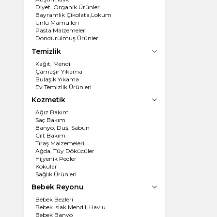
Diyet, Organik Ürünler
Bayramlık Çikolata,Lokum
Unlu Mamülleri
Pasta Malzemeleri
Dondurulmuş Ürünler
Un, İrmik
Temizlik
Dondurma
Kağıt, Mendil
Çamaşır Yıkama
Bulaşık Yıkama
Ev Temizlik Ürünleri
Kozmetik
Ağız Bakım
Saç Bakım
Banyo, Duş, Sabun
Cilt Bakım
Tıraş Malzemeleri
Ağda, Tüy Dökücüler
Hijyenik Pedler
Kokular
Sağlık Ürünleri
Bebek Reyonu
Bebek Bezleri
Bebek Islak Mendil, Havlu
Bebek Banyo