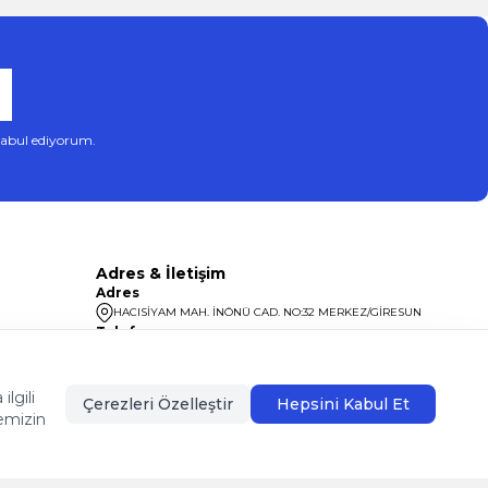
abul ediyorum.
Adres & İletişim
Adres
HACISİYAM MAH. İNÖNÜ CAD. NO:32 MERKEZ/GİRESUN
Telefon
08504400099
lgili
Çerezleri Özelleştir
Hepsini Kabul Et
emizin