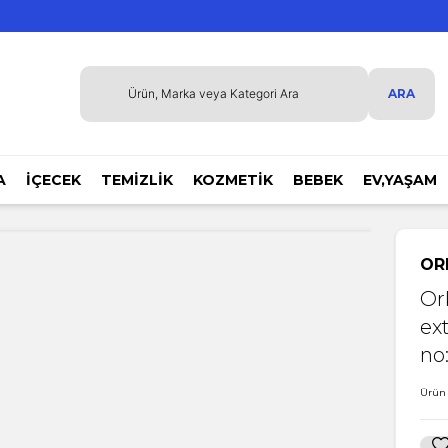
ARA
A
İÇECEK
TEMİZLİK
KOZMETİK
BEBEK
EV,YAŞAM
OR
Or
ex
no
Ürün