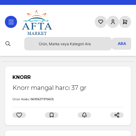
Favorilerim
Hesabım
Sepetim
ARA
KNORR
Knorr mangal harcı 37 gr
Ürün Kodu:
8690637976605