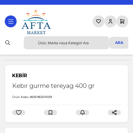
Favorilerim
Hesabım
Sepetim
ARA
KEBİR
Kebır gurme tereyag 400 gr
Ürün Kodu:
8692963010039