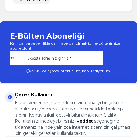
E-Bülten Aboneliği
Kampanya ve yeniliklerden haberdar olmak için e-bültenimize
abone olun!
KVKK Sözleşmesi'ni
okudum, kabul ediyorum.
Çerez Kullanımı
Kişisel verileriniz, hizmetlerimizin daha iyi bir şekilde
sunulması için mevzuata uygun bir şekilde toplanıp
App Store
Play Store
Facebook
Instagram
işlenir. Konuyla ilgili detaylı bilgi almak için Gizlilik
Önemli Bilgiler
Politikamızı inceleyebilirsiniz.
Reddet
seçeneğine
Önemli Bilgiler
tıklamanız halinde yalnızca internet sitemizin çalışması
Hızlı Erişim
için gerekli çerezler kullanılacaktır.
Üye