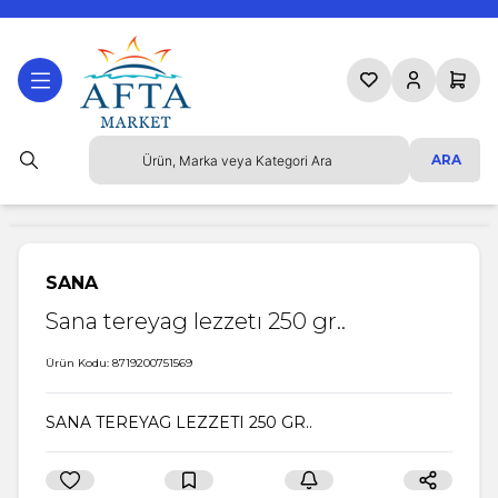
Favorilerim
Hesabım
Sepetim
ARA
SANA
Sana tereyag lezzetı 250 gr..
Ürün Kodu:
8719200751569
SANA TEREYAG LEZZETI 250 GR..