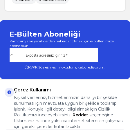
E-Bülten Aboneliği
Kampanya ve yeniliklerden haberdar olmak için e-bültenimize
abone olun!
KVKK Sözleşmesi'ni
okudum, kabul ediyorum.
Çerez Kullanımı
Kişisel verileriniz, hizmetlerimizin daha iyi bir şekilde
sunulması için mevzuata uygun bir şekilde toplanıp
App Store
Play Store
Facebook
Instagram
işlenir. Konuyla ilgili detaylı bilgi almak için Gizlilik
Önemli Bilgiler
Politikamızı inceleyebilirsiniz.
Reddet
seçeneğine
Önemli Bilgiler
tıklamanız halinde yalnızca internet sitemizin çalışması
Hızlı Erişim
için gerekli çerezler kullanılacaktır.
Üye