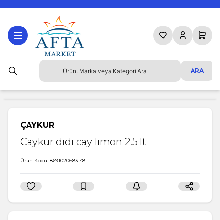
Favorilerim
Hesabım
Sepetim
ARA
ÇAYKUR
Caykur dıdı cay lımon 2.5 lt
Ürün Kodu:
8691020683148