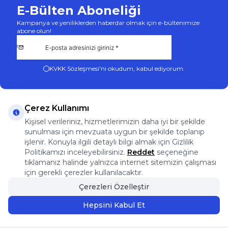
E-Bülten Aboneliği
Kampanya ve yeniliklerden haberdar olmak için e-bültenimize
abone olun!
KVKK Sözleşmesi'ni
okudum, kabul ediyorum.
Çerez Kullanımı
Kişisel verileriniz, hizmetlerimizin daha iyi bir şekilde
sunulması için mevzuata uygun bir şekilde toplanıp
App Store
Play Store
Facebook
Instagram
işlenir. Konuyla ilgili detaylı bilgi almak için Gizlilik
Önemli Bilgiler
Politikamızı inceleyebilirsiniz.
Reddet
seçeneğine
Önemli Bilgiler
tıklamanız halinde yalnızca internet sitemizin çalışması
Hızlı Erişim
için gerekli çerezler kullanılacaktır.
Üye
Çerezleri Özelleştir
Adres & İletişim
Hepsini Kabul Et
Sepete Ekle