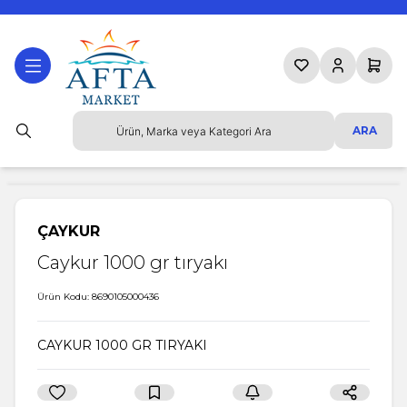
Favorilerim
Hesabım
Sepetim
ARA
ÇAYKUR
Caykur 1000 gr tıryakı
Ürün Kodu:
8690105000436
CAYKUR 1000 GR TIRYAKI