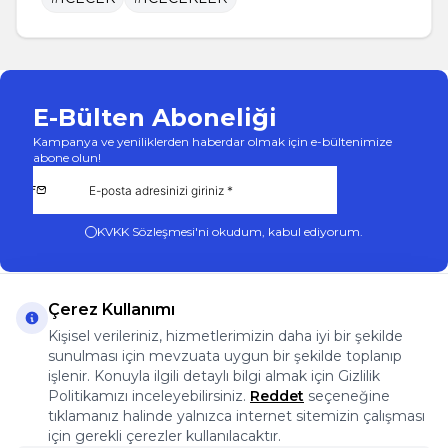
E-Bülten Aboneliği
Kampanya ve yeniliklerden haberdar olmak için e-bültenimize
abone olun!
KVKK Sözleşmesi'ni
okudum, kabul ediyorum.
Çerez Kullanımı
Kişisel verileriniz, hizmetlerimizin daha iyi bir şekilde
sunulması için mevzuata uygun bir şekilde toplanıp
App Store
Play Store
Facebook
Instagram
işlenir. Konuyla ilgili detaylı bilgi almak için Gizlilik
Önemli Bilgiler
Politikamızı inceleyebilirsiniz.
Reddet
seçeneğine
Önemli Bilgiler
tıklamanız halinde yalnızca internet sitemizin çalışması
Hızlı Erişim
için gerekli çerezler kullanılacaktır.
Üye