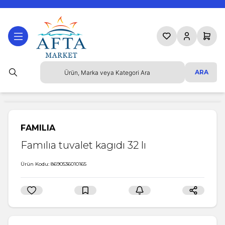
Favorilerim
Hesabım
Sepetim
ARA
FAMILIA
Famılıa tuvalet kagıdı 32 lı
Ürün Kodu:
8690536010165