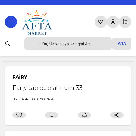
Favorilerim
Hesabım
Sepetim
ARA
FAİRY
Faıry tablet platınum 33
Ürün Kodu:
8001090037664