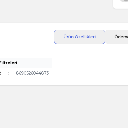
Ürün Özellikleri
Ödeme
iltreleri
d
:
8690526044873