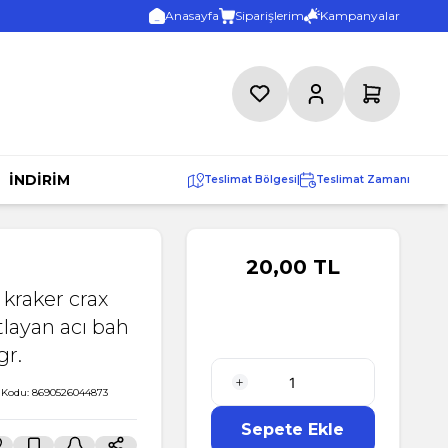
Anasayfa
Siparişlerim
Kampanyalar
Favorilerim
Hesabım
Sepetim
İNDİRİM
Teslimat Bölgesi
|
Teslimat Zamanı
20,00
TL
 kraker crax
tlayan acı bah
gr.
 Kodu:
8690526044873
1 Adet
Sepete Ekle