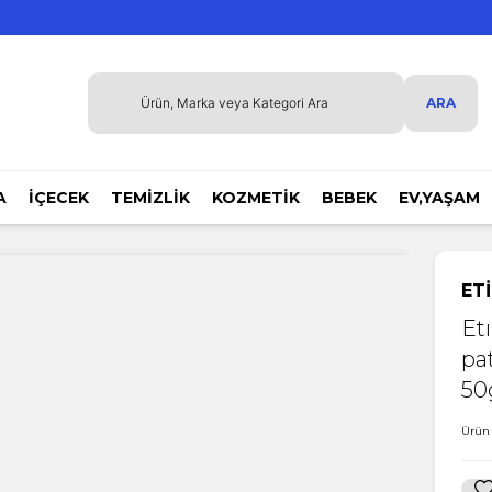
ARA
A
İÇECEK
TEMİZLİK
KOZMETİK
BEBEK
EV,YAŞAM
ETİ
Etı
pa
50
Ürün