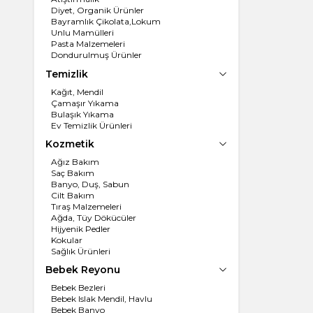
Diyet, Organik Ürünler
Bayramlık Çikolata,Lokum
Unlu Mamülleri
Pasta Malzemeleri
Dondurulmuş Ürünler
Un, İrmik
Temizlik
Dondurma
Kağıt, Mendil
Çamaşır Yıkama
Bulaşık Yıkama
Ev Temizlik Ürünleri
Kozmetik
Ağız Bakım
Saç Bakım
Banyo, Duş, Sabun
Cilt Bakım
Tıraş Malzemeleri
Ağda, Tüy Dökücüler
Hijyenik Pedler
Kokular
Sağlık Ürünleri
Bebek Reyonu
Bebek Bezleri
Bebek Islak Mendil, Havlu
Bebek Banyo