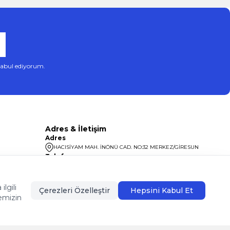
abul ediyorum.
Adres & İletişim
Adres
HACISİYAM MAH. İNÖNÜ CAD. NO:32 MERKEZ/GİRESUN
Telefon
08504400099
lgili
Çerezleri Özelleştir
Hepsini Kabul Et
emizin