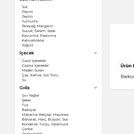
Süt
Peynir
Zeytin
Yumurta
Tereyağ, Margarin
Sucuk, Salam, Sosis
Kavurma, Pastırma
Kahvaltılıklar
Yoğurt
İçecek
Gazlı İçecekler
Gazsız İçecekler
Ürün F
Maden Suları
Çay, Kahve, Süt Tozu
Barko
Su
Gıda
Sıvı Yağlar
Şeker
Tuz
Bakliyat
Makarna, Ketçap, Mayonez
Baharat, Harç, Bulyon, Sos
Konserve, Turşu, Salamura
Çorba
Atıştırmalık