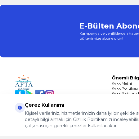
E-Bülten Abone
Kampanya ve yeniliklerden haber
bültenimize abone olun!
Önemli Bilg
Kvkk Metni
Kvkk Politikası
Kvkk Başvuru
App Store
Play Store
Facebook
Instagram
Çerez Politikası
Çerez Kullanımı
Kişisel verileriniz, hizmetlerimizin daha iyi bir şekilde
detaylı bilgi almak için Gizlilik Politikamızı inceleyebilir
çalışması için gerekli çerezler kullanılacaktır.