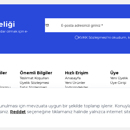
liği
dar olmak için e-
KVKK Sözleşmesi'ni
okudum, k
iler
Önemli Bilgiler
Hızlı Erişim
Üye
Teslimat Koşulları
Anasayfa
Yeni Üyelik
Üyelik Sözleşmesi
Yeni Ürünler
Üye Girişi
 Formu
Satış Sözleşmesi
İndirimdekiler
Garanti ve İade Koşulları
Sepetim
Gizlilik ve Güvenlik
 sunulması için mevzuata uygun bir şekilde toplanıp işlenir. Konuyla i
siniz.
Reddet
seçeneğine tıklamanız halinde yalnızca internet sit