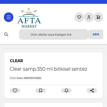
Favorilerim
Hesabım
Sepetim
ARA
CLEAR
Clear samp.350 ml bıtkısel sentez
Ürün Kodu:
8683130045565