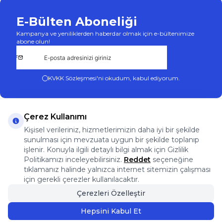
E-Bülten Aboneliği
Kampanya ve yeniliklerden haberdar olmak için e-bültenimize
abone olun!
KVKK Sözleşmesi'ni
okudum, kabul ediyorum.
Çerez Kullanımı
Kişisel verileriniz, hizmetlerimizin daha iyi bir şekilde
sunulması için mevzuata uygun bir şekilde toplanıp
App Store
Play Store
Facebook
Instagram
işlenir. Konuyla ilgili detaylı bilgi almak için Gizlilik
Önemli Bilgiler
Politikamızı inceleyebilirsiniz.
Reddet
seçeneğine
Önemli Bilgiler
tıklamanız halinde yalnızca internet sitemizin çalışması
Hızlı Erişim
için gerekli çerezler kullanılacaktır.
Üye
Çerezleri Özelleştir
Adres & İletişim
Hepsini Kabul Et
Sepete Ekle