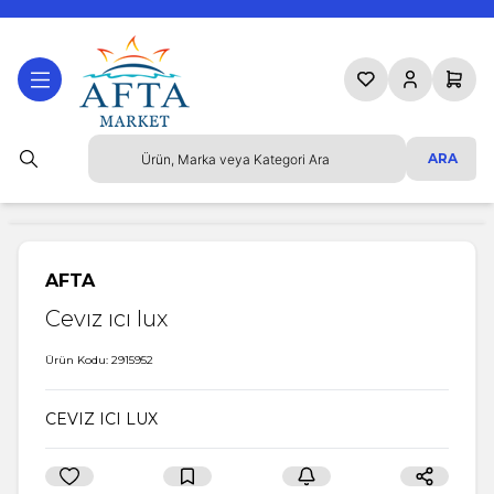
Favorilerim
Hesabım
Sepetim
ARA
AFTA
Cevız ıcı lux
Ürün Kodu:
2915952
CEVIZ ICI LUX