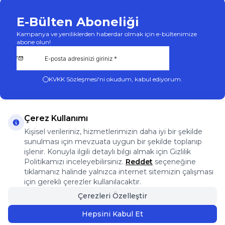
E-Bülten Aboneliği
Kampanya ve yeniliklerden haberdar olmak için e-bültenimize
abone olun!
KVKK Sözleşmesi'ni
okudum, kabul ediyorum.
Çerez Kullanımı
Kişisel verileriniz, hizmetlerimizin daha iyi bir şekilde
sunulması için mevzuata uygun bir şekilde toplanıp
App Store
Play Store
Facebook
Instagram
işlenir. Konuyla ilgili detaylı bilgi almak için Gizlilik
Önemli Bilgiler
Politikamızı inceleyebilirsiniz.
Reddet
seçeneğine
Önemli Bilgiler
tıklamanız halinde yalnızca internet sitemizin çalışması
Hızlı Erişim
için gerekli çerezler kullanılacaktır.
Üye
Çerezleri Özelleştir
Adres & İletişim
Hepsini Kabul Et
Sepete Ekle