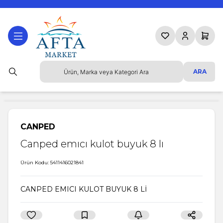
Favorilerim
Hesabım
Sepetim
ARA
CANPED
Canped emıcı kulot buyuk 8 lı
Ürün Kodu:
5411416021841
CANPED EMICI KULOT BUYUK 8 Lİ