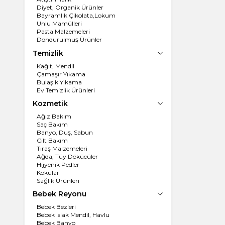
Diyet, Organik Ürünler
Bayramlık Çikolata,Lokum
Unlu Mamülleri
Pasta Malzemeleri
Dondurulmuş Ürünler
Un, İrmik
Temizlik
Dondurma
Kağıt, Mendil
Çamaşır Yıkama
Bulaşık Yıkama
Ev Temizlik Ürünleri
Kozmetik
Ağız Bakım
Saç Bakım
Banyo, Duş, Sabun
Cilt Bakım
Tıraş Malzemeleri
Ağda, Tüy Dökücüler
Hijyenik Pedler
Kokular
Sağlık Ürünleri
Bebek Reyonu
Bebek Bezleri
Bebek Islak Mendil, Havlu
Bebek Banyo