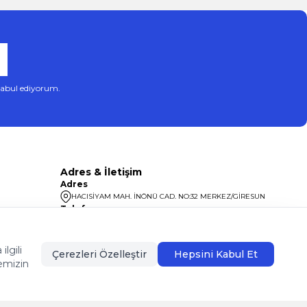
abul ediyorum.
Adres & İletişim
Adres
HACISİYAM MAH. İNÖNÜ CAD. NO:32 MERKEZ/GİRESUN
Telefon
08504400099
lgili
Çerezleri Özelleştir
Hepsini Kabul Et
emizin