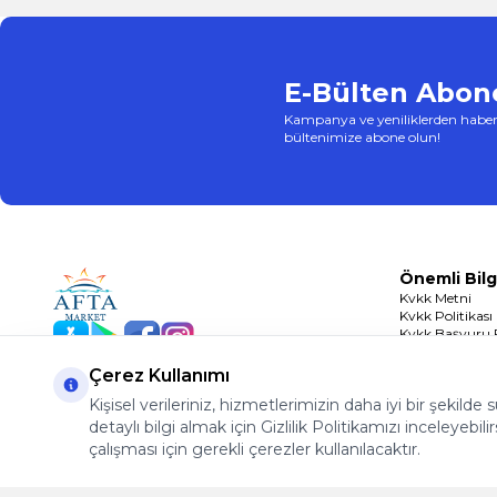
E-Bülten Abone
Kampanya ve yeniliklerden haber
bültenimize abone olun!
Önemli Bilg
Kvkk Metni
Kvkk Politikası
Kvkk Başvuru
App Store
Play Store
Facebook
Instagram
Çerez Politikası
Çerez Kullanımı
Kişisel verileriniz, hizmetlerimizin daha iyi bir şekilde
detaylı bilgi almak için Gizlilik Politikamızı inceleyebilir
çalışması için gerekli çerezler kullanılacaktır.