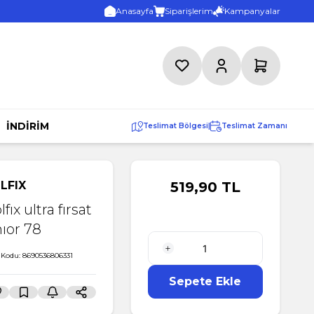
Anasayfa
Siparişlerim
Kampanyalar
Favorilerim
Hesabım
Sepetim
İNDİRİM
Teslimat Bölgesi
|
Teslimat Zamanı
LFIX
519,90
TL
fıx ultra fırsat
nıor 78
 Kodu:
8690536806331
1 Adet
Sepete Ekle