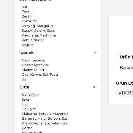
Süt
Peynir
Zeytin
Yumurta
Tereyağ, Margarin
Sucuk, Salam, Sosis
Kavurma, Pastırma
Kahvaltılıklar
Yoğurt
İçecek
Ürün F
Gazlı İçecekler
Gazsız İçecekler
Barko
Maden Suları
Çay, Kahve, Süt Tozu
Su
Ürün Et
Gıda
#BEBE
Sıvı Yağlar
Şeker
Tuz
Bakliyat
Makarna, Ketçap, Mayonez
Baharat, Harç, Bulyon, Sos
Konserve, Turşu, Salamura
Çorba
Atıştırmalık