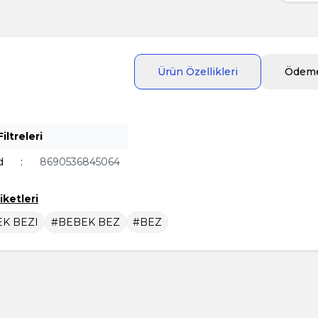
Ürün Özellikleri
Ödeme
iltreleri
d
:
8690536845064
iketleri
K BEZI
#BEBEK BEZ
#BEZ