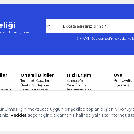
liği
dar olmak için e-
KVKK Sözleşmesi'ni
okudum, k
iler
Önemli Bilgiler
Hızlı Erişim
Üye
Teslimat Koşulları
Anasayfa
Yeni Üyelik
Üyelik Sözleşmesi
Yeni Ürünler
Üye Girişi
 Formu
Satış Sözleşmesi
İndirimdekiler
Garanti ve İade Koşulları
Sepetim
Gizlilik ve Güvenlik
 sunulması için mevzuata uygun bir şekilde toplanıp işlenir. Konuyla i
siniz.
Reddet
seçeneğine tıklamanız halinde yalnızca internet sit