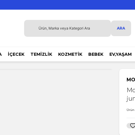
ARA
A
İÇECEK
TEMİZLİK
KOZMETİK
BEBEK
EV,YAŞAM
MO
Mol
ju
Ürün