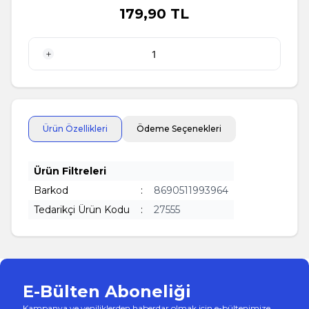
179,90
TL
1 Adet
Ürün Özellikleri
Ödeme Seçenekleri
Ürün Filtreleri
Barkod
:
8690511993964
Tedarikçi Ürün Kodu
:
27555
E-Bülten Aboneliği
Kampanya ve yeniliklerden haberdar olmak için e-bültenimize