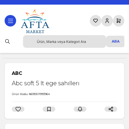
Favorilerim
Hesabım
Sepetim
ARA
ABC
Abc soft 5 lt ege sahıllerı
Ürün Kodu:
8690511993964